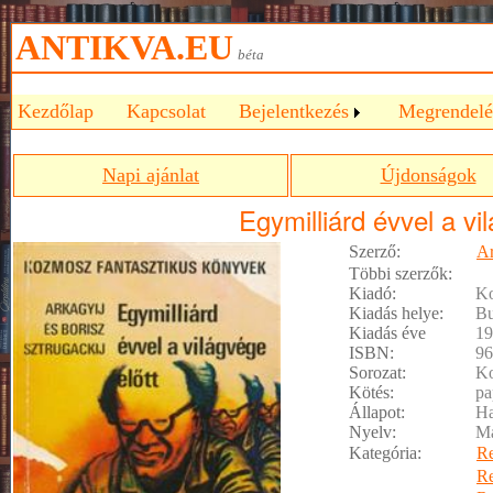
ANTIKVA.EU
béta
Kezdőlap
Kapcsolat
Bejelentkezés
Megrendelé
Napi ajánlat
Újdonságok
Egymilliárd évvel a vi
Szerző:
Ar
Többi szerzők:
Kiadó:
Ko
Kiadás helye:
Bu
Kiadás éve
19
ISBN:
96
Sorozat:
Ko
Kötés:
pa
Állapot:
Ha
Nyelv:
M
Kategória:
R
R