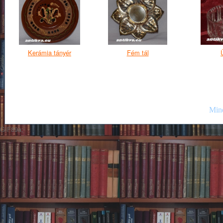
Kerámia tányér
Fém tál
Mind
GIF89a;