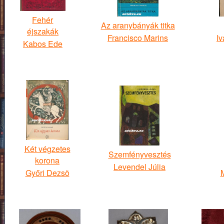
Fehér
Az aranybányák titka
éjszakák
Francisco Marins
Iv
Kabos Ede
Két végzetes
Szemfényvesztés
korona
Levendel Júlia
Győri Dezsö