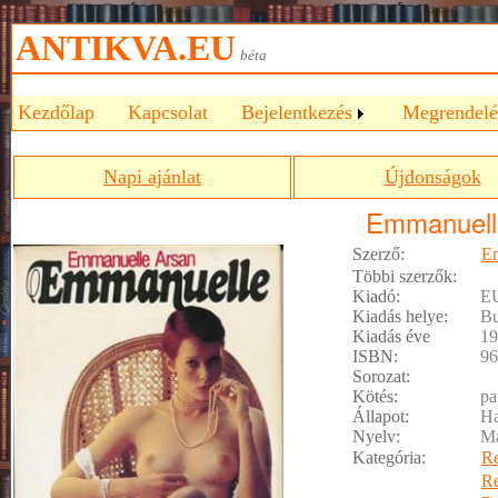
ANTIKVA.EU
béta
Kezdőlap
Kapcsolat
Bejelentkezés
Megrendelé
Napi ajánlat
Újdonságok
Emmanuell
Szerző:
Em
Többi szerzők:
Kiadó:
E
Kiadás helye:
Bu
Kiadás éve
19
ISBN:
96
Sorozat:
Kötés:
pa
Állapot:
Ha
Nyelv:
M
Kategória:
R
R