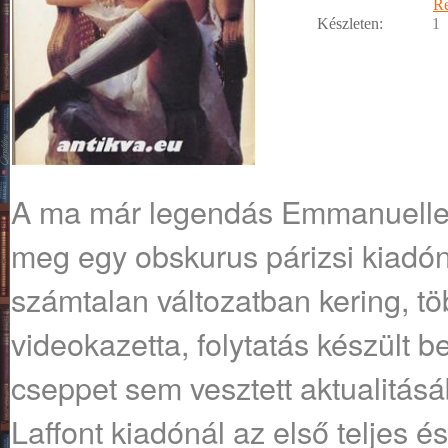
R
Készleten:
1
A ma már legendás Emmanuelle 
meg egy obskurus párizsi kiadón
számtalan változatban kering, töb
videokazetta, folytatás készült b
cseppet sem vesztett aktualitásáb
Laffont kiadónál az első teljes é