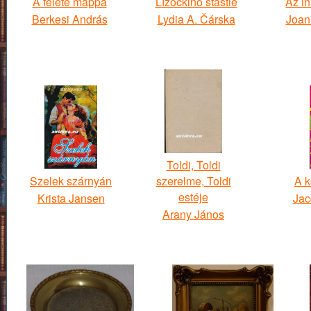
A felete mappa
Lízočkino šťastie
Az in
Berkesi András
Lydia A. Čárska
Joan
Toldi, Toldi
Szelek szárnyán
szerelme, Toldi
A k
estéje
Krista Jansen
Jac
Arany János