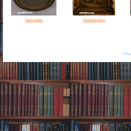
Hamutartó
Olajfestmény
Mind
GIF89a;