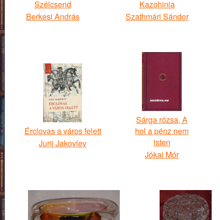
Szélcsend
Kazohinia
Berkesi András
Szathmári Sándor
Sárga rózsa, A
Érclovas a város felett
hol a pénz nem
isten
Jurij Jakovlev
Jókai Mór