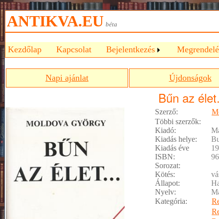
ANTIKVA.EU
béta
Kezdőlap
Kapcsolat
Bejelentkezés
Megrendelé
Napi ajánlat
Újdonságok
Bűn az élet.
Szerző:
M
Többi szerzők:
Kiadó:
Ma
Kiadás helye:
Bu
Kiadás éve
19
ISBN:
96
Sorozat:
Kötés:
vá
Állapot:
Ha
Nyelv:
M
Kategória:
R
R