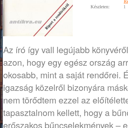
R
Készleten:
1
Az író így vall legújabb könyvér
azon, hogy egy egész ország ar
okosabb, mint a saját rendőrei. 
igazság közelről bizonyára másk
nem törődtem ezzel az előítélett
tapasztalnom kellett, hogy a bű
erőszakos bűncselekmények – eg