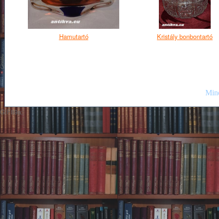
Hamutartó
Kristály bonbontartó
Mind
GIF89a;