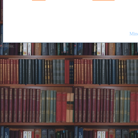
Mind
GIF89a;