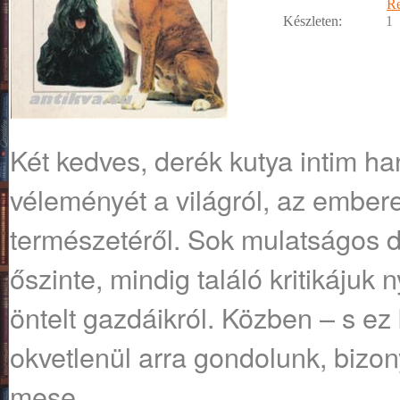
R
Készleten:
1
Két kedves, derék kutya intim han
véleményét a világról, az embere
természetéről. Sok mulatságos 
őszinte, mindig találó kritikájuk 
öntelt gazdáikról. Közben – s e
okvetlenül arra gondolunk, bizony
mese.