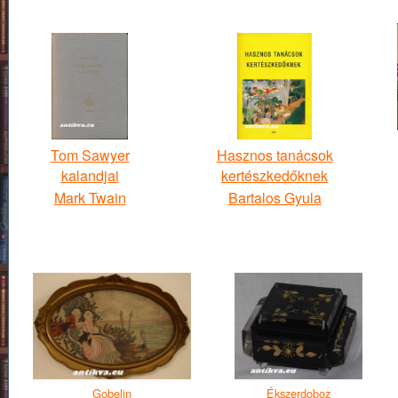
Tom Sawyer
Hasznos tanácsok
kalandjai
kertészkedőknek
Mark Twain
Bartalos Gyula
Gobelin
Ékszerdoboz