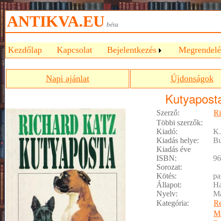
ANTIKVA.EU
béta
Kezdőlap
Kapcsolat
Bejelentkezés
Megrendelé
Napi ajánlat
Újdonságok
Kutyapost
Szerző:
Ri
Többi szerzők:
Kiadó:
K.
Kiadás helye:
Bu
Kiadás éve
ISBN:
96
Sorozat:
Kötés:
pa
Állapot:
Ha
Nyelv:
M
Kategória:
R
M