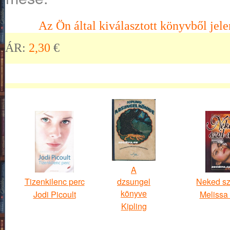
Az Ön által kiválasztott könyvből jele
ÁR:
2,30
€
A
Tizenkilenc perc
dzsungel
Neked sz
könyve
Jodi Picoult
Melissa 
Kipling