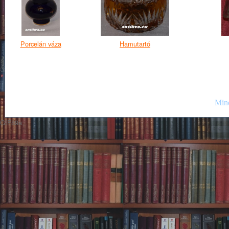
Porcelán váza
Hamutartó
Mind
GIF89a;