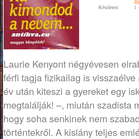
R
Készleten:
1
Laurie Kenyont négyévesen elrabo
férfi tagja fizikailag is visszaélv
év után kiteszi a gyereket egy is
megtalálják! –, miután szadista
hogy soha senkinek nem szabad
történtekről. A kislány teljes em