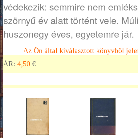
védekezik: semmire nem emléksz
szörnyű év alatt történt vele. Múl
huszonegy éves, egyetemre jár.
Az Ön által kiválasztott könyvből jele
ÁR:
4,50
€