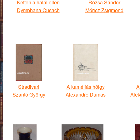
Ketten a halál ellen
Rózsa Sándor
Dymphana Cusach
Móricz Zsigmond
Stradivari
A kaméliás hölgy
A
Szántó György
Alexandre Dumas
Ale