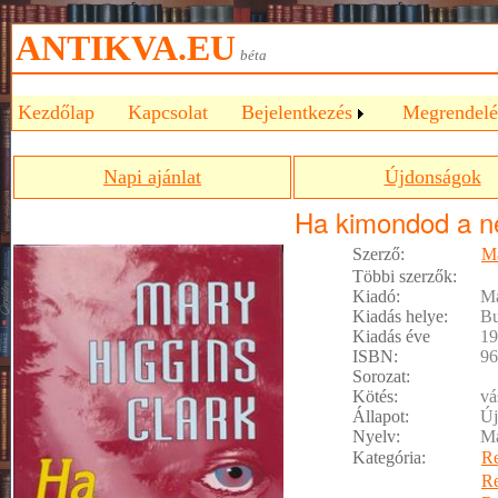
ANTIKVA.EU
béta
Kezdőlap
Kapcsolat
Bejelentkezés
Megrendelé
Napi ajánlat
Újdonságok
Ha kimondod a n
Szerző:
Ma
Többi szerzők:
Kiadó:
Ma
Kiadás helye:
Bu
Kiadás éve
19
ISBN:
96
Sorozat:
Kötés:
vá
Állapot:
Új
Nyelv:
M
Kategória:
R
R