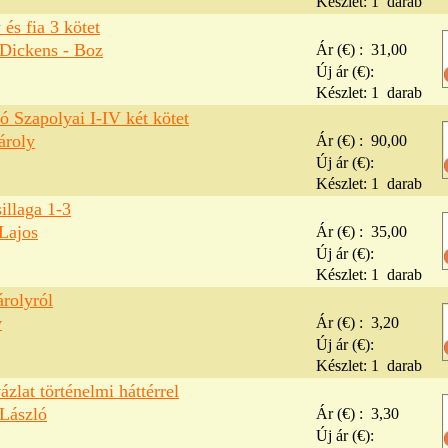
Készlet:
1
darab
és fia 3 kötet
 Dickens - Boz
Ár (€) :
31,00
Új ár (€):
Készlet:
1
darab
ó Szapolyai I-IV két kötet
ároly
Ár (€) :
90,00
Új ár (€):
Készlet:
1
darab
illaga 1-3
Lajos
Ár (€) :
35,00
Új ár (€):
Készlet:
1
darab
rolyról
v
Ár (€) :
3,20
Új ár (€):
Készlet:
1
darab
zlat történelmi háttérrel
László
Ár (€) :
3,30
Új ár (€):