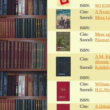
ISBN:
963 8328
Cím:
A Nyolc
Szerző:
Móra Lá
ISBN:
Cím:
Mese egy
Szerző:
Pásztori
ISBN:
A M. Kir
Cím:
állomás
Szerző:
Kolektí
ISBN:
Cím:
William 
Szerző:
H.G.Wel
ISBN:
Cím:
A láthat