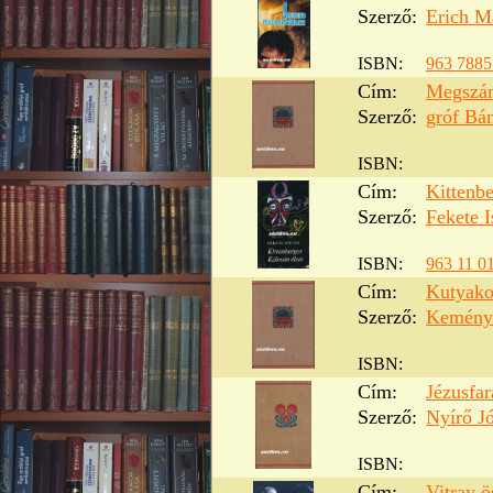
Szerző:
Erich M
ISBN:
963 7885
Cím:
Megszáml
Szerző:
gróf Bá
ISBN:
Cím:
Kittenb
Szerző:
Fekete I
ISBN:
963 11 0
Cím:
Kutyak
Szerző:
Kemény
ISBN:
Cím:
Jézusfa
Szerző:
Nyírő J
ISBN:
Cím:
Vitray ö