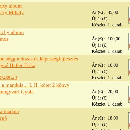
rty album
rty Mihály
Ár (€) :
35,00
Új ár (€):
Készlet:
1
darab
ichy album
ános
Ár (€) :
100,00
Új ár (€):
Készlet:
1
darab
hetséggondozás és képességfejlesztés
yné Haller Erika
Ár (€) :
10,00
Új ár (€):
87488 4 3
Készlet:
1
darab
 a mandula... I. II. kötet 2 könyv
omogyvári Gyula
Ár (€) :
20,00
Új ár (€):
Készlet:
1
darab
a diadala
rnő
Ár (€) :
18,00
Új ár (€):