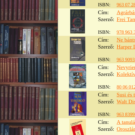
ISBN:
963 07 2
Cím:
Agrárbá
Szerző:
Frei Ta
ISBN:
978 963 
Cím:
Ne bánts
Szerző:
Harper 
ISBN:
963 9093
Cím:
Nevyrie
Szerző:
Kolektí
ISBN:
80 06 01
Cím:
Susi és 
Szerző:
Walt Di
ISBN:
963 8399
Cím:
A tanulá
Szerző:
Oroszlá