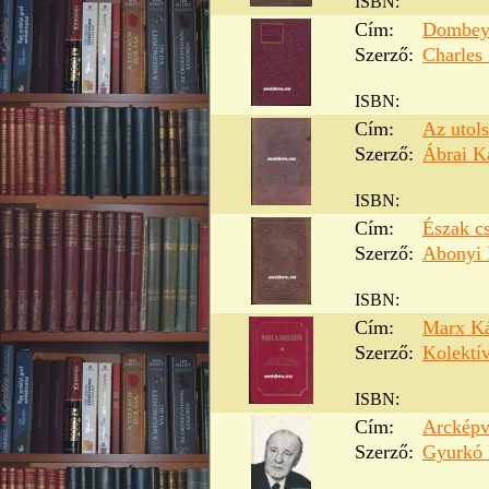
ISBN:
Cím:
Dombey 
Szerző:
Charles
ISBN:
Cím:
Az utols
Szerző:
Ábrai K
ISBN:
Cím:
Észak cs
Szerző:
Abonyi 
ISBN:
Cím:
Marx Ká
Szerző:
Kolektí
ISBN:
Cím:
Arcképvá
Szerző:
Gyurkó 