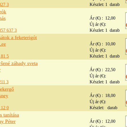
827 3
Készlet:
1
darab
rók
más
Ár (€) :
12,00
Új ár (€):
357 637 3
Készlet:
1
darab
átok a feketerigót
Lee
Ár (€) :
10,00
Új ár (€):
 81 5
Készlet:
1
darab
ršené záhady sveta
v
Ár (€) :
22,50
Új ár (€):
211 3
Készlet:
1
darab
tekergő
sney
Ár (€) :
18,00
Új ár (€):
 12 0
Készlet:
darab
s tanítása
ny Péter
Ár (€) :
12,00