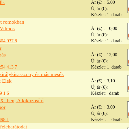
ls
Ár (€) :
5,00
Új ár (€):
Készlet:
1
darab
t romokban
Vilmos
Ár (€) :
10,00
Új ár (€):
504 937 8
Készlet:
1
darab
r
más
Ár (€) :
12,00
Új ár (€):
254 413 7
Készlet:
1
darab
 királykisasszony és más mesék
 Elek
Ár (€) :
3,10
Új ár (€):
9 1 6
Készlet:
darab
X.-ben, A kiközösítő
bor
Ár (€) :
3,00
Új ár (€):
498 1
Készlet:
1
darab
felebarátodat