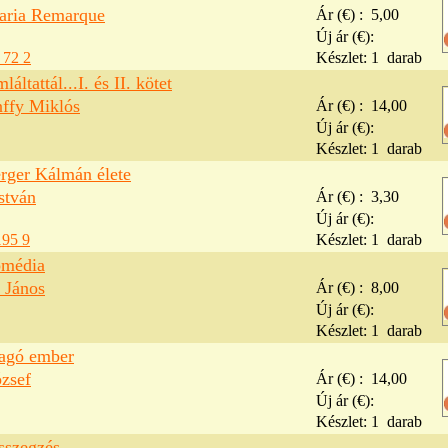
aria Remarque
Ár (€) :
5,00
Új ár (€):
 72 2
Készlet:
1
darab
áltattál...I. és II. kötet
nffy Miklós
Ár (€) :
14,00
Új ár (€):
Készlet:
1
darab
erger Kálmán élete
stván
Ár (€) :
3,30
Új ár (€):
195 9
Készlet:
1
darab
omédia
 János
Ár (€) :
8,00
Új ár (€):
Készlet:
1
darab
ragó ember
ózsef
Ár (€) :
14,00
Új ár (€):
Készlet:
1
darab
sszegzés