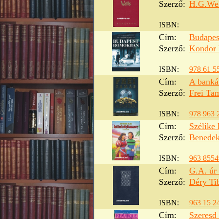
Szerző:
H.G.Wel
ISBN:
Cím:
Budapes
Szerző:
Kondor 
ISBN:
978 61 5
Cím:
A banká
Szerző:
Frei Ta
ISBN:
978 963 
Cím:
Szélike
Szerző:
Benedek
ISBN:
963 8554
Cím:
G.A. úr 
Szerző:
Déry Ti
ISBN:
963 15 2
Cím:
Szeresd 