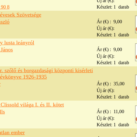
Új ár (€):
 90 8
Készlet:
1
darab
évesek Szövetsége
szló
Ár (€) :
9,00
Új ár (€):
Készlet:
1
darab
 lusta leányról
 János
Ár (€) :
9,00
Új ár (€):
Készlet:
1
darab
. szőlő és borgazdasági központi kisérleti
 évkönyve 1926-1935
v
Ár (€) :
35,00
Új ár (€):
Készlet:
1
darab
Clissold világa I. és II. kötet
ls
Ár (€) :
11,00
Új ár (€):
Készlet:
1
darab
atlan ember