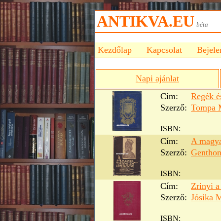
ANTIKVA.EU
bét
Kezdőlap
Kapcsolat
Bejele
Napi ajánlat
Cím:
Regék é
Szerző:
Tompa 
ISBN:
Cím:
A magya
Szerző:
Genthon
ISBN:
Cím:
Zrinyi a 
Szerző:
Jósika 
ISBN: