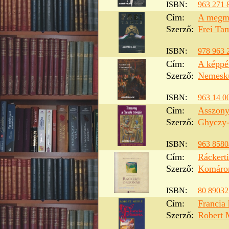
ISBN:
963 271 
Cím:
A megm
Szerző:
Frei Ta
ISBN:
978 963 
Cím:
A képpé 
Szerző:
Nemeskü
ISBN:
963 14 0
Cím:
Asszony 
Szerző:
Ghyczy-
ISBN:
963 8580
Cím:
Ráckert
Szerző:
Komárom
ISBN:
80 89032
Cím:
Francia 
Szerző:
Robert 