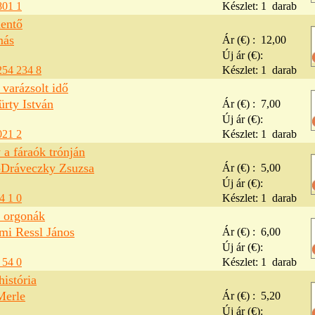
801 1
Készlet:
1
darab
entő
más
Ár (€) :
12,00
Új ár (€):
254 234 8
Készlet:
1
darab
varázsolt idő
rty István
Ár (€) :
7,00
Új ár (€):
021 2
Készlet:
1
darab
a fáraók trónján
Dráveczky Zsuzsa
Ár (€) :
5,00
Új ár (€):
4 1 0
Készlet:
1
darab
i orgonák
i Ressl János
Ár (€) :
6,00
Új ár (€):
 54 0
Készlet:
1
darab
história
Merle
Ár (€) :
5,20
Új ár (€):