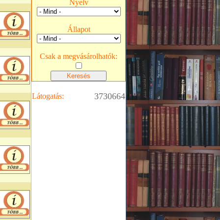
Nyelv
Állapot
Csak a megvásárolhatók:
3730664
Látogatás: