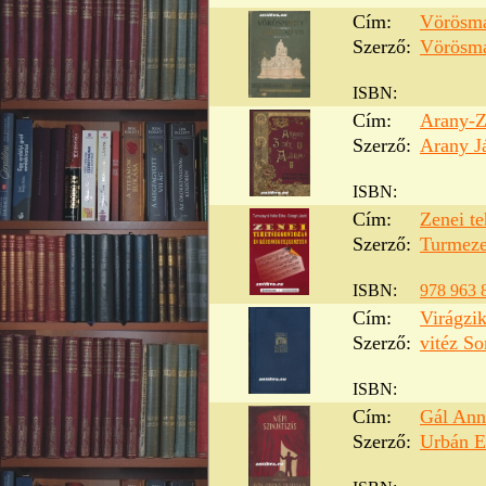
Cím:
Vörösma
Szerző:
Vörösma
ISBN:
Cím:
Arany-Z
Szerző:
Arany J
ISBN:
Cím:
Zenei te
Szerző:
Turmeze
ISBN:
978 963 
Cím:
Virágzik
Szerző:
vitéz S
ISBN:
Cím:
Gál Ann
Szerző:
Urbán E