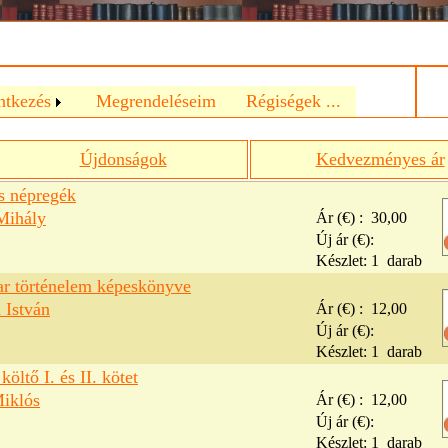
a
ntkezés
Megrendeléseim
Régiségek ...
Újdonságok
Kedvezményes ár
s népregék
Mihály
Ár (€) :
30,00
Új ár (€):
Készlet:
1
darab
r történelem képeskönyve
 István
Ár (€) :
12,00
Új ár (€):
Készlet:
1
darab
költő I. és II. kötet
Miklós
Ár (€) :
12,00
Új ár (€):
Készlet:
1
darab