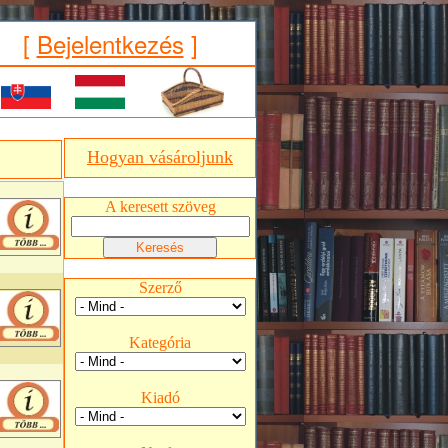
[
Bejelentkezés
]
Hogyan vásároljunk
A keresett szöveg
Szerző
Kategória
Kiadó