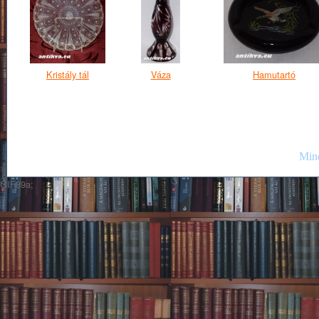
Kristály tál
Váza
Hamutartó
Mind
GIF89a;