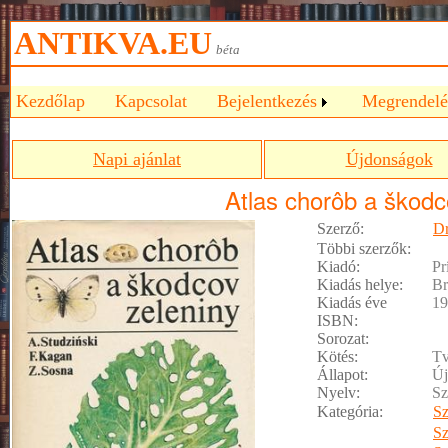
ANTIKVA.EU
béta
Kezdőlap
Kapcsolat
Bejelentkezés
Megrendelé
Napi ajánlat
Újdonságok
Atlas chorôb a škodc
Szerző:
Dr
Többi szerzők:
Kiadó:
Pr
Kiadás helye:
Br
Kiadás éve
19
ISBN:
Sorozat:
Kötés:
Tv
Állapot:
Új
Nyelv:
Sz
Kategória:
Sz
Sz