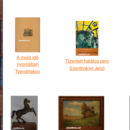
A múló idő
Tizenkét halálos perc
nyomában
Szentiványi Jenő
Tyendrjakov