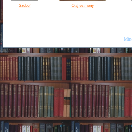
Szobor
Olajfestmény
Mind
GIF89a;