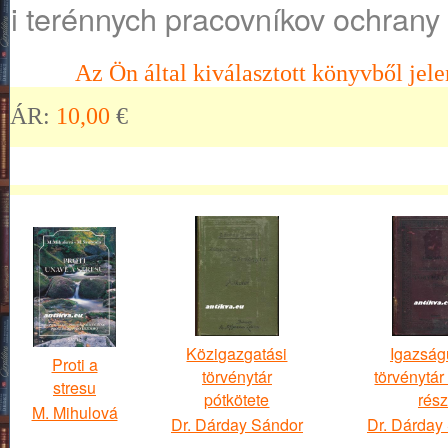
i terénnych pracovníkov ochrany 
Az Ön által kiválasztott könyvből jele
ÁR:
10,00
€
Közigazgatási
Igazság
Proti a
törvénytár
törvénytár
stresu
pótkötete
rész
M. Mihulová
Dr. Dárday Sándor
Dr. Dárday