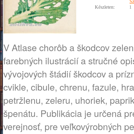
Sz
Készleten:
1
V Atlase chorôb a škodcov zelen
farebných ilustrácií a stručné opi
vývojových štádií škodcov a prí
cvikle, cibule, chrenu, fazule, h
petržlenu, zeleru, uhoriek, paprik
špenátu. Publikácia je určená pre
verejnosť, pre veľkovýrobných pe