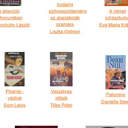
Irodalmi
A televízió
szöveggyűjtemény
A német
thonunkban
az alapiskolák
juhászkuty
számára
oviczky László
Eva-Maria Kr
Liszka Györgyi
Piramis -
Veszélyes
Palomino
vádirat
idősík
Danielle Stee
Som Lajos
Tőke Péter