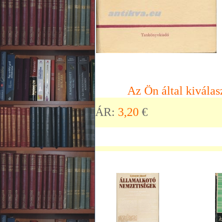
Az Ön által kiválas
ÁR:
3,20
€