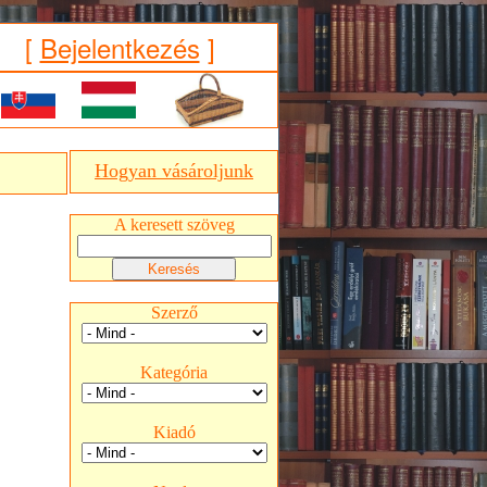
[
Bejelentkezés
]
Hogyan vásároljunk
A keresett szöveg
Szerző
Kategória
Kiadó