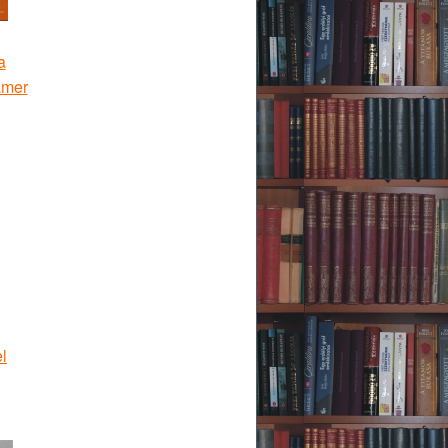
a
ämer
l