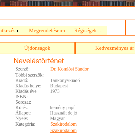
a
ntkezés
Megrendeléseim
Régiségek ...
Újdonságok
Kedvezményes ár
Neveléstörténet
Szerző:
Dr. Komlósi Sándor
Többi szerzők:
Kiadó:
Tankönyvkiadó
Kiadás helye:
Budapest
Kiadás éve
1973
ISBN:
Sorozat:
Kötés:
kemény papír
Állapot:
Használt de jó
Nyelv:
Magyar
Kategória:
Szakirodalom
Szakirodalom