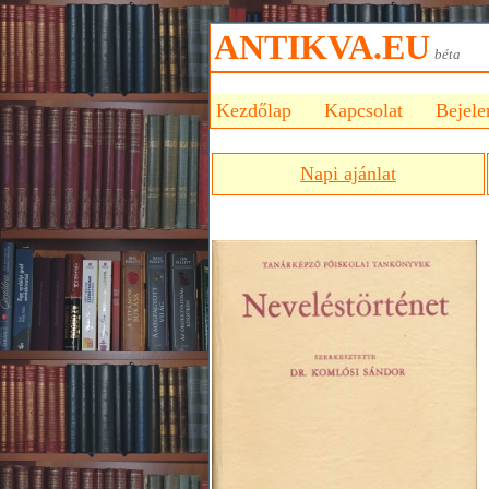
ANTIKVA.EU
bét
Kezdőlap
Kapcsolat
Bejele
Napi ajánlat