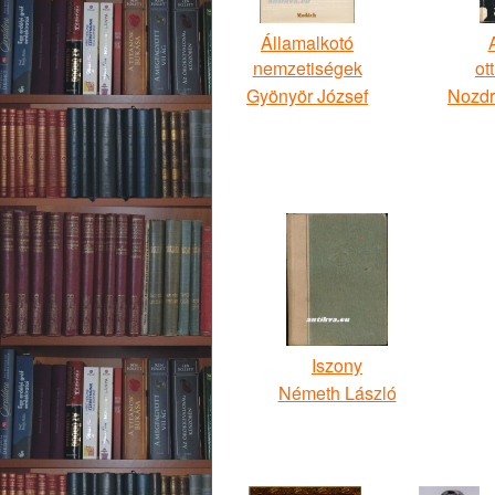
Államalkotó
nemzetiségek
ot
Gyönyör József
Nozdr
Iszony
Németh László