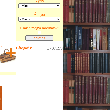
Nyelv
Állapot
Csak a megvásárolhatók:
.
3737199
Látogatás: