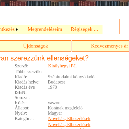
a
ntkezés
Megrendeléseim
Régiségek ...
Újdonságok
Kedvezményes ár
an szerezzünk ellenségeket?
Szerző:
Királyhegyi Pál
Többi szerzők:
Kiadó:
Szépirodalmi könyvkiadó
Kiadás helye:
Budapest
Kiadás éve
1970
ISBN:
Sorozat:
Kötés:
vászon
Állapot:
Korának megfelelő
Nyelv:
Magyar
Kategória:
Novellák, Elbeszélések
Novellák, Elbeszélések