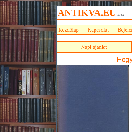
ANTIKVA.EU
bét
Kezdőlap
Kapcsolat
Bejele
Napi ajánlat
Hogy