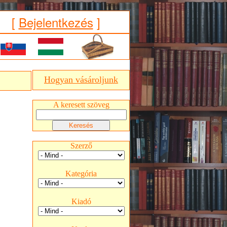
[
Bejelentkezés
]
Hogyan vásároljunk
A keresett szöveg
Szerző
Kategória
Kiadó