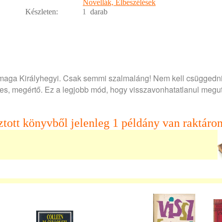
Novellák, Elbeszélések
Készleten:
1
darab
a maga Királyhegyi. Csak semmi szalmaláng! Nem kell csüggedni
dves, megértő. Ez a legjobb mód, hogy visszavonhatatlanul megu
ztott könyvből jelenleg 1 példány van raktáron