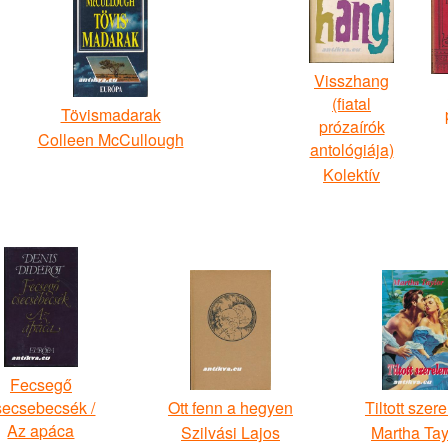
Visszhang
(fiatal
Tövismadarak
prózaírók
Colleen McCullough
antológiája)
Kolektív
Fecsegő
secsebecsék /
Ott fenn a hegyen
Tiltott szer
Az apáca
Szilvási Lajos
Martha Tay