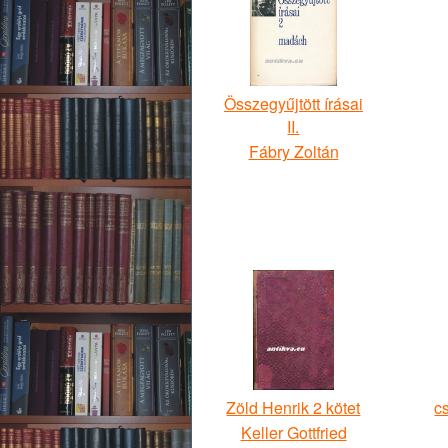
Összegyűjtött írásai
II.
Fábry Zoltán
Zöld Henrik 2 kötet
c
Keller Gottfried