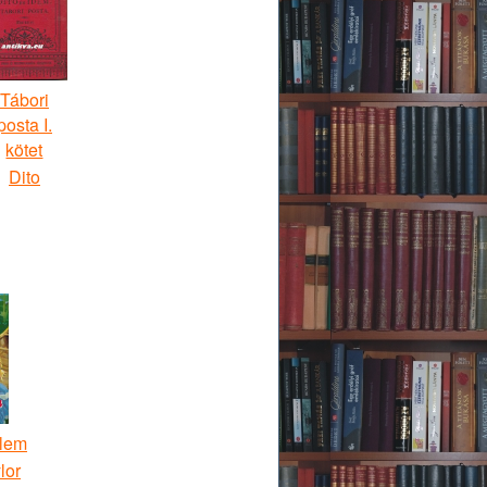
Tábori
posta I.
kötet
Dito
elem
lor