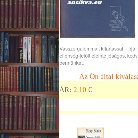
Vasszorgalommal, kitartással – írj
ellenség-jelölt eleinte jóságos, ke
bennünket.
Az Ön által kiválas
ÁR:
2,10
€