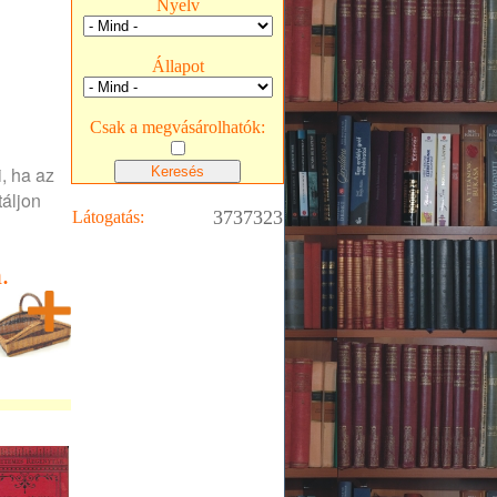
Nyelv
Állapot
Csak a megvásárolhatók:
, ha az
táljon
3737323
Látogatás:
.