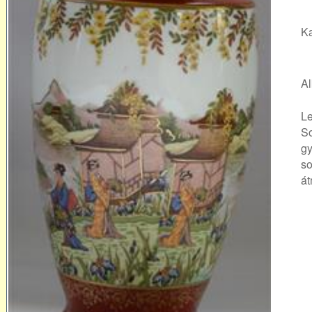
Ka
Al
Le
So
gy
so
át