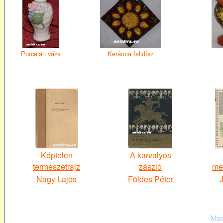
Porcelán váza
Kerámia falidísz
Képtelen
A karvalyos
természetrajz
zászló
me
Nagy Lajos
Földes Péter
Mind