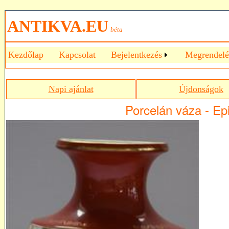
ANTIKVA.EU
béta
Kezdőlap
Kapcsolat
Bejelentkezés
Megrendelé
Napi ajánlat
Újdonságok
Porcelán váza - Ep