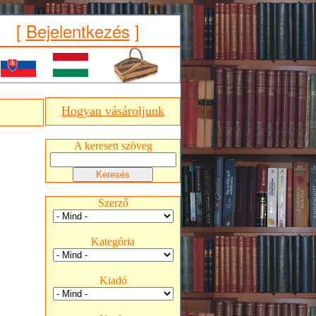
[
Bejelentkezés
]
Hogyan vásároljunk
A keresett szöveg
Szerző
Kategória
Kiadó