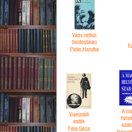
Vágy nélkül,
boldogtalan
F
Peter Handke
A ma
Visegrádi
helye
esték
szab
Féja Géza
Németh