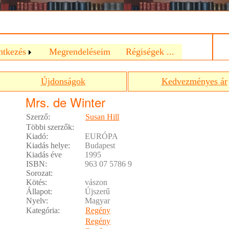
a
ntkezés
Megrendeléseim
Régiségek ...
Újdonságok
Kedvezményes ár
Mrs. de Winter
Szerző:
Susan Hill
Többi szerzők:
Kiadó:
EURÓPA
Kiadás helye:
Budapest
Kiadás éve
1995
ISBN:
963 07 5786 9
Sorozat:
Kötés:
vászon
Állapot:
Újszerű
Nyelv:
Magyar
Kategória:
Regény
Regény