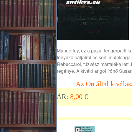
Manderley, ez a pazar tengerparti k
fényűző báljairól és kerti mulatsága
Rebeccáról, tűzvész martaléka lett
regénye. A kiváló angol írónő Susan
Az Ön által kiválas
ÁR:
8,00
€