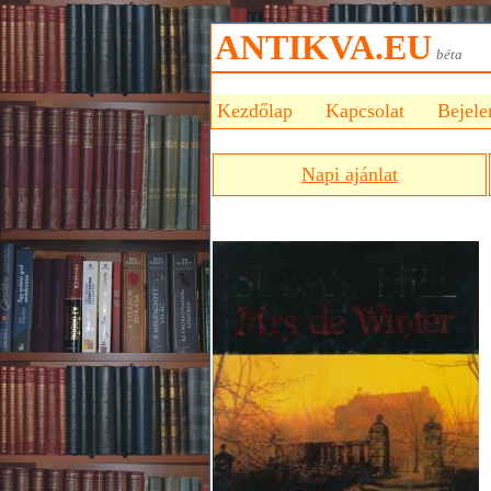
ANTIKVA.EU
bét
Kezdőlap
Kapcsolat
Bejele
Napi ajánlat