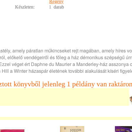
Regény
Készleten:
1
darab
astély, amely páratlan műkincseket rejt magában, amely híres vo
iról, előkelő vendégeiről és főleg a ház démonikus szépségű úrn
. Ezzel véget ért Daphne du Maurier a Manderley-ház asszonya 
 Hill a Winter házaspár életének további alakulását kíséri figye
ztott könyvből jelenleg 1 példány van raktáron