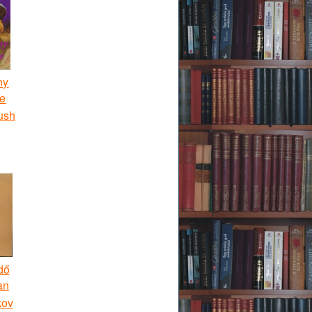
ny
e
ush
dő
an
kov