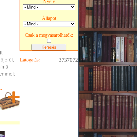
Nyelv
Állapot
Csak a megvásárolhatók:
lt
őjéről,
3737072
Látogatás:
című
lemmel:
.