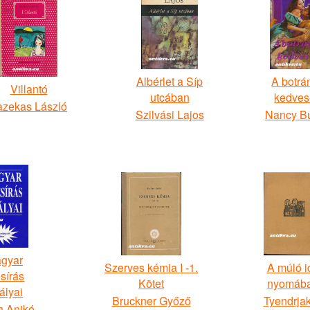
Albérlet a Síp
A botrá
Villantó
utcában
kedves
azekas László
Szilvási Lajos
Nancy B
gyar
Szerves kémia I -1.
A múló i
sírás
Kötet
nyomáb
ályai
Bruckner Győző
Tyendrja
 Anikó