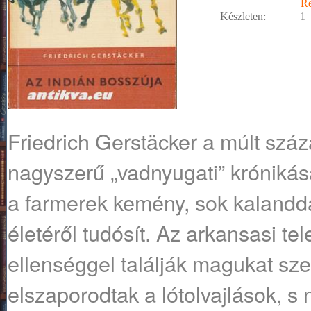
R
Készleten:
1
Friedrich Gerstäcker a múlt sz
nagyszerű „vadnyugati” króniká
a farmerek kemény, sok kalanddal
életéről tudósít. Az arkansasi te
ellenséggel találják magukat sz
elszaporodtak a lótolvajlások, s 