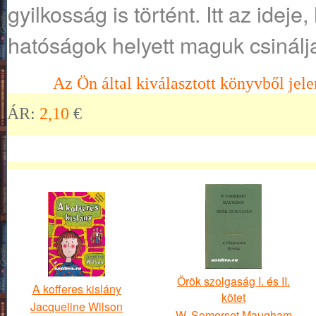
gyilkosság is történt. Itt az ideje
hatóságok helyett maguk csinálj
Az Ön által kiválasztott könyvből jele
ÁR:
2,10
€
Örök szolgaság I. és II.
A kofferes kislány
kötet
Jacqueline Wilson
W. Somerset Maugham