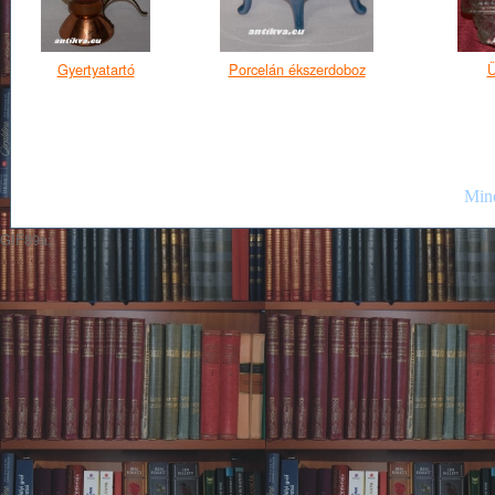
Gyertyatartó
Porcelán ékszerdoboz
Ü
Mind
GIF89a;