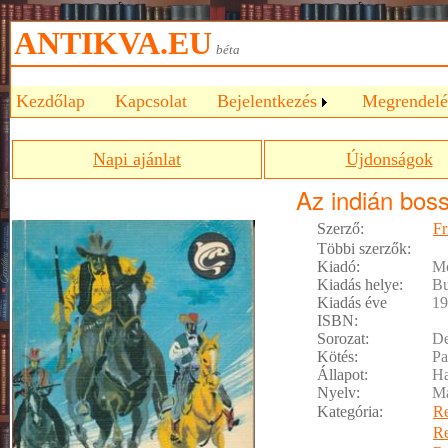
ANTIKVA.EU
béta
Kezdőlap
Kapcsolat
Bejelentkezés
Megrendelé
Napi ajánlat
Újdonságok
Az indián bos
Szerző:
Fr
Többi szerzők:
Kiadó:
Mó
Kiadás helye:
Bu
Kiadás éve
19
ISBN:
Sorozat:
De
Kötés:
Pa
Állapot:
Ha
Nyelv:
M
Kategória:
R
R