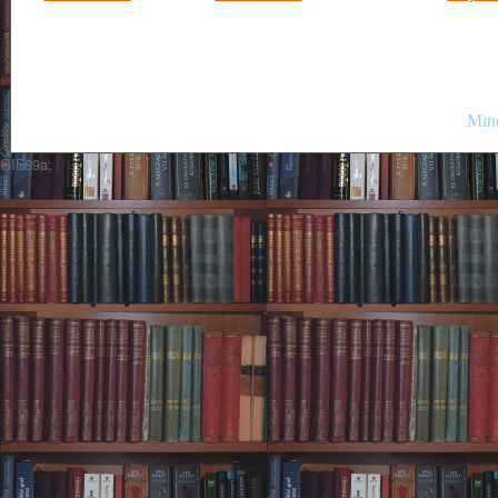
Mind
GIF89a;