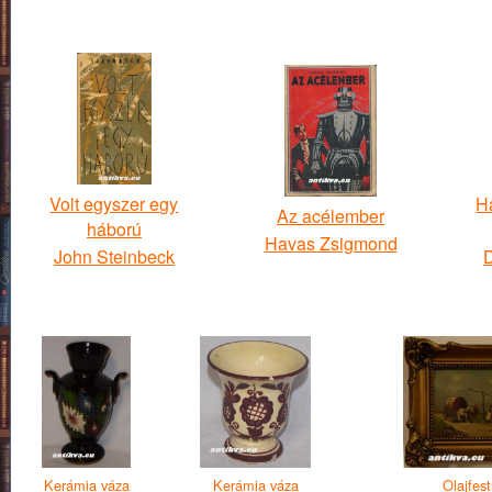
Volt egyszer egy
H
Az acélember
háború
Havas Zsigmond
John Steinbeck
D
Kerámia váza
Kerámia váza
Olajfes