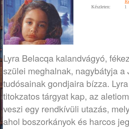
R
Készleten:
1
Lyra Belacqa kalandvágyó, fékez
szülei meghalnak, nagybátyja a 
tudósainak gondjaira bízza. Lyra
titokzatos tárgyat kap, az aletiom
veszi egy rendkívüli utazás, mel
ahol boszorkányok és harcos je