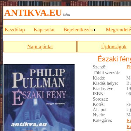
ANTIKVA.EU
béta
Kezdőlap
Kapcsolat
Bejelentkezés
Megrendelé
Napi ajánlat
Újdonságok
Északi fén
Szerző:
Ph
Többi szerzők:
Kiadó:
Ma
Kiadás helye:
Bu
Kiadás éve
19
ISBN:
96
Sorozat:
Kötés:
ke
Állapot:
Új
Nyelv:
M
Kategória:
R
R