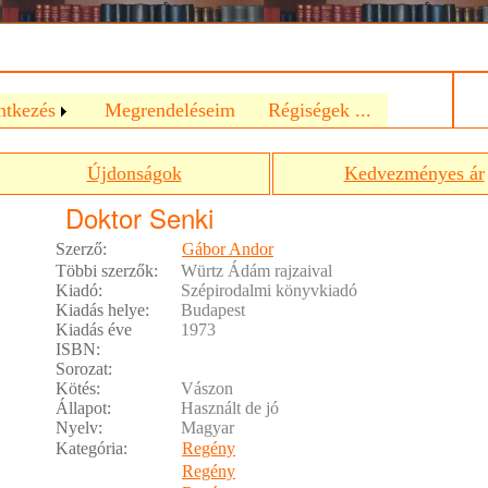
a
ntkezés
Megrendeléseim
Régiségek ...
Újdonságok
Kedvezményes ár
Doktor Senki
Szerző:
Gábor Andor
Többi szerzők:
Würtz Ádám rajzaival
Kiadó:
Szépirodalmi könyvkiadó
Kiadás helye:
Budapest
Kiadás éve
1973
ISBN:
Sorozat:
Kötés:
Vászon
Állapot:
Használt de jó
Nyelv:
Magyar
Kategória:
Regény
Regény