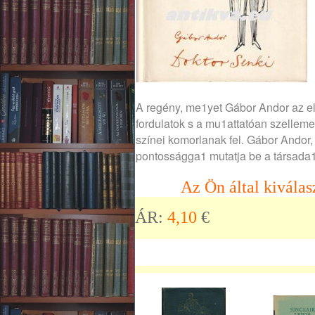
A regény, me1yet Gábor Andor az els
fordulatok s a mu1attatóan szellemes 
színei komorlanak fel. Gábor Andor,
pontosságga1 mutatja be a társada1
Az Ön által kiválas
ÁR:
4,10
€