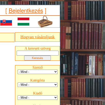
[
Bejelentkezés
]
Hogyan vásároljunk
A keresett szöveg
Szerző
Kategória
Kiadó