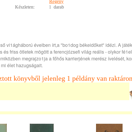
Regény
Készleten:
1
darab
ő vi1ágháború éveiben írt,a "bo1dog békeidőket" idézi. A játé
és friss ötletek mögött a ferencjózsefi világ reális - olykor fé1e
 miközben megrajzo1ja a főhős karrierjének merész ívelését, kor
mi élet hazugságait.
ztott könyvből jelenleg 1 példány van raktáron