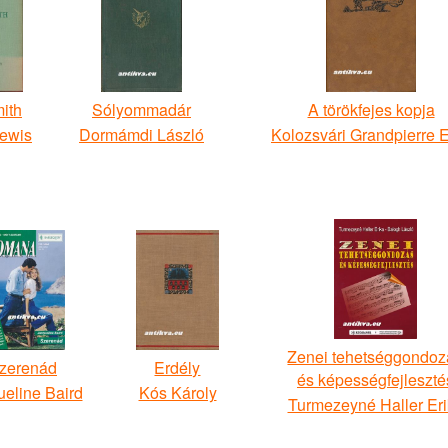
ith
Sólyommadár
A törökfejes kopja
Lewis
Dormámdi László
Kolozsvári Grandpierre 
Zenei tehetséggondoz
zerenád
Erdély
és képességfejleszté
eline Baird
Kós Károly
Turmezeyné Haller Er