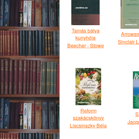
Tamás bátya
Arrowsm
kunyhója
Sinclair 
Beecher - Stowe
Reform
S
szakácskönyv
Jacqu
Liscsinszky Béla