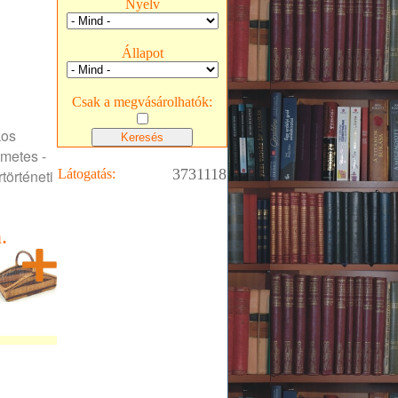
Nyelv
Állapot
Csak a megvásárolhatók:
kos
lmetes -
3731118
történeti
Látogatás:
.