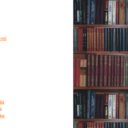
Emil
ás
s
ika