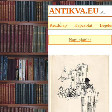
ANTIKVA.EU
bét
Kezdőlap
Kapcsolat
Bejele
Napi ajánlat