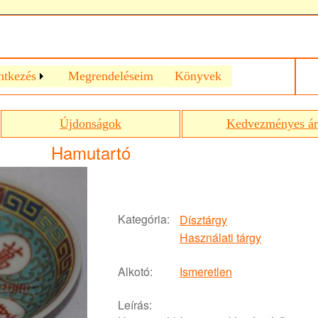
ntkezés
Megrendeléseim
Könyvek
Újdonságok
Kedvezményes ár
Hamutartó
Kategória:
Dísztárgy
Használati tárgy
Alkotó:
Ismeretlen
Leírás: