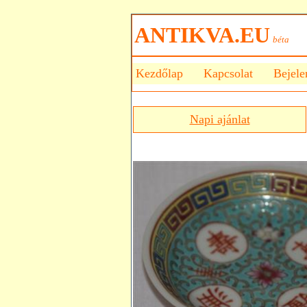
ANTIKVA.EU
béta
Kezdőlap
Kapcsolat
Bejele
Napi ajánlat