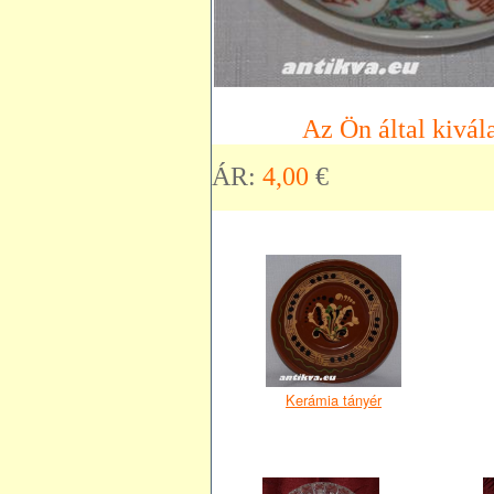
Az Ön által kivála
ÁR:
4,00
€
Kerámia tányér