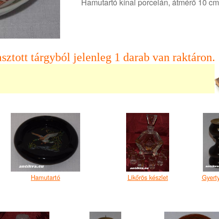
Hamutartó kínai porcelán, átmérő 10 cm
sztott tárgyból jelenleg 1 darab van raktáron.
Hamutartó
Likőrös készlet
Gyerty