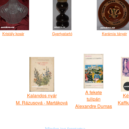
Kristály kosár
Gyertyatartó
Kerámia tányér
A fekete
Kalandos nyár
Ké
tulipán
M. Rázusová - Martáková
Kaffk
Alexandre Dumas
Minden jog fenntartva