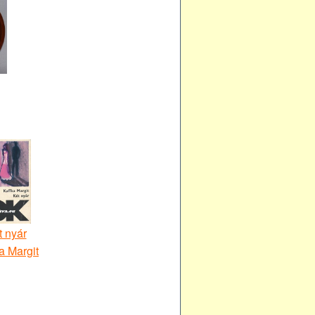
t nyár
a Margit