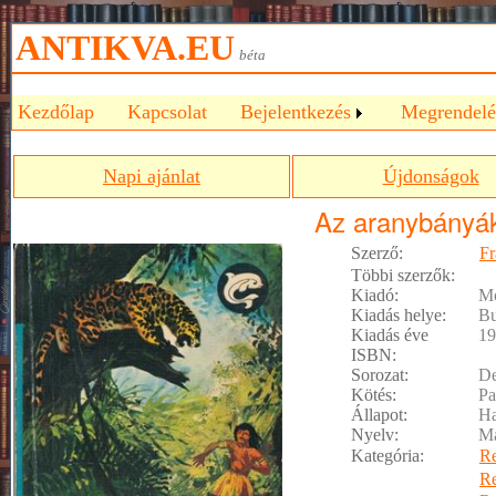
ANTIKVA.EU
béta
Kezdőlap
Kapcsolat
Bejelentkezés
Megrendelé
Napi ajánlat
Újdonságok
Az aranybányák
Szerző:
Fr
Többi szerzők:
Kiadó:
Mó
Kiadás helye:
Bu
Kiadás éve
19
ISBN:
Sorozat:
De
Kötés:
Pa
Állapot:
Ha
Nyelv:
M
Kategória:
R
R