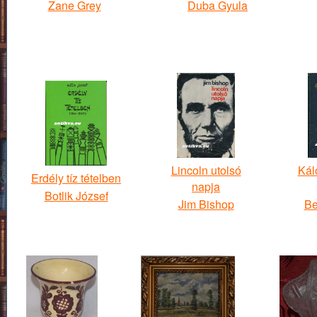
Zane Grey
Duba Gyula
Lincoln utolsó
Kál
Erdély tíz tételben
napja
Botlik József
Jim Bishop
Be