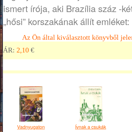
ismert írója, aki Brazília száz -ké
„hősi” korszakának állít emléket:
Az Ön által kiválasztott könyvből jele
ÁR:
2,10
€
Vadnyugaton
Ívnak a csukák