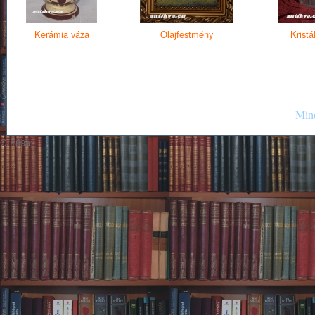
Kerámia váza
Olajfestmény
Kristá
Mind
GIF89a;