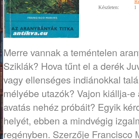
R
Készleten:
1
Merre vannak a teméntelen arany
Sziklák? Hova tűnt el a derék J
vagy ellenséges indiánokkal tal
mélyébe utazók? Vajon kiállja-e 
avatás nehéz próbáit? Egyik kér
helyét, ebben a mindvégig izgal
regényben. Szerzője Francisco M