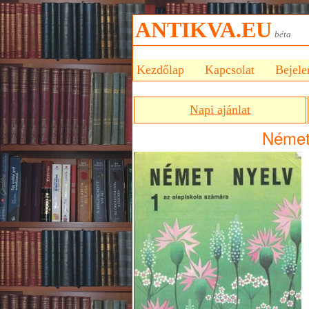
ANTIKVA.EU
bét
Kezdőlap
Kapcsolat
Bejele
Napi ajánlat
Német 