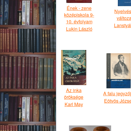
Ének - zene
Nyelvés
középiskola 9-
változ
10. évfolyam
Lanstyá
Lukin László
Az inka
A falu jegyző
öröksége
Eötvös Józse
Karl May