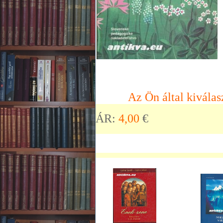
Az Ön által kiválas
ÁR:
4,00
€