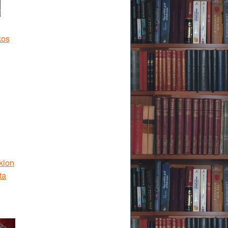
kos
klon
ta