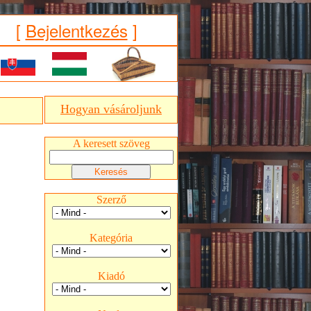
[
Bejelentkezés
]
Hogyan vásároljunk
A keresett szöveg
Szerző
Kategória
Kiadó