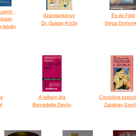
zetről -
Számtankönyv
Ég és Föld
atosan
Dr. Gustav Kniže
Varga Domon
k István
je
A lelkem ára
Cicciolina szexci
f
Bernadette Devlin
Zalatnay Sarol