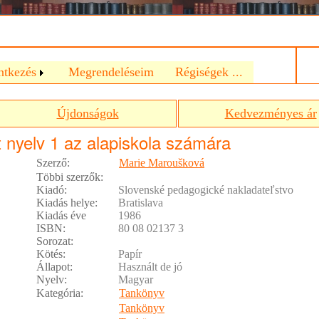
a
ntkezés
Megrendeléseim
Régiségek ...
Újdonságok
Kedvezményes ár
nyelv 1 az alapiskola számára
Szerző:
Marie Maroušková
Többi szerzők:
Kiadó:
Slovenské pedagogické nakladateľstvo
Kiadás helye:
Bratislava
Kiadás éve
1986
ISBN:
80 08 02137 3
Sorozat:
Kötés:
Papír
Állapot:
Használt de jó
Nyelv:
Magyar
Kategória:
Tankönyv
Tankönyv