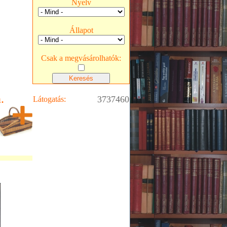
Nyelv
Állapot
Csak a megvásárolhatók:
.
3737460
Látogatás: