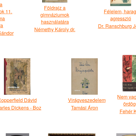
 a
Földrajz a
ok 11.
Félelem, harag
gimnáziumok
ama
agresszió
használatára
ra
Dr. Ranschburg 
Némethy Károly dr.
 Sándor
Nem va
opperfield Dávid
Virágveszedelem
ördög
rles Dickens - Boz
Tamási Áron
Fehér K