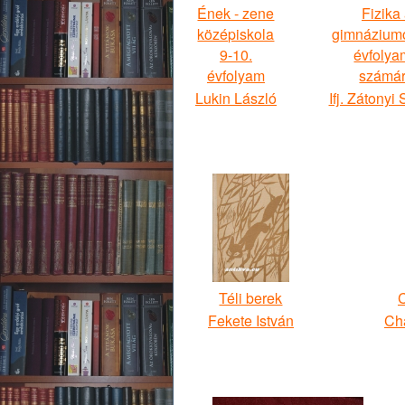
Ének - zene
Fizika
középiskola
gimnázium
9-10.
évfoly
évfolyam
számá
Lukin László
Ifj. Zátonyi
Téli berek
C
Fekete István
Cha