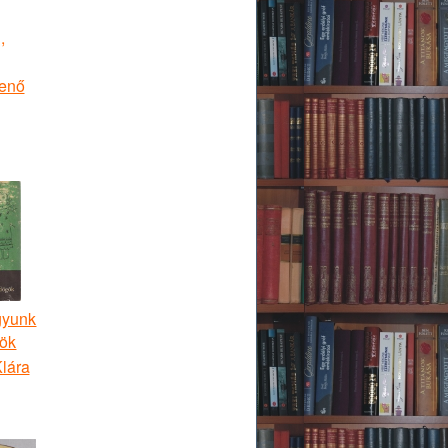
,
Jenő
gyunk
ök
lára