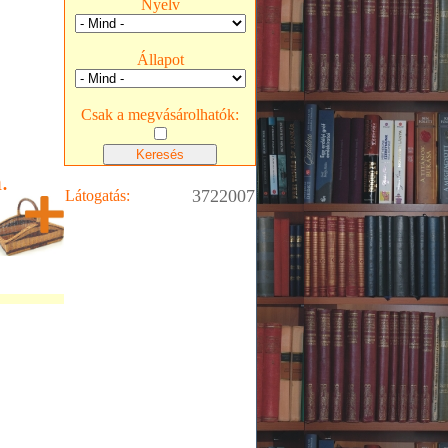
Nyelv
Állapot
Csak a megvásárolhatók:
.
3722007
Látogatás: