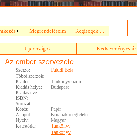
a
ntkezés
Megrendeléseim
Régiségek ...
Újdonságok
Kedvezményes ár
Az ember szervezete
Szerző:
Faludi Béla
Többi szerzők:
Kiadó:
Tankönyvkiadó
Kiadás helye:
Budapest
Kiadás éve
ISBN:
Sorozat:
Kötés:
Papír
Állapot:
Korának megfelelő
Nyelv:
Magyar
Kategória:
Tankönyv
Tankönyv