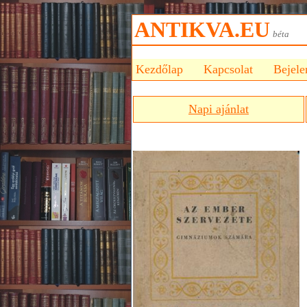
ANTIKVA.EU
bét
Kezdőlap
Kapcsolat
Bejele
Napi ajánlat