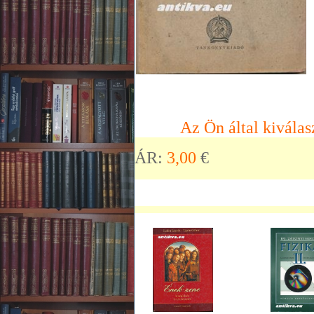
Az Ön által kiválas
ÁR:
3,00
€