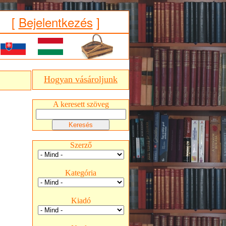
[
Bejelentkezés
]
Hogyan vásároljunk
A keresett szöveg
Szerző
Kategória
Kiadó