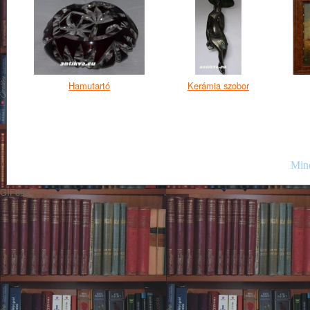
Hamutartó
Kerámia szobor
Mind
GIF89a;