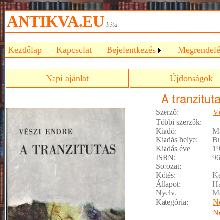
ANTIKVA.EU
béta
Kezdőlap
Kapcsolat
Bejelentkezés
Megrendelé
Napi ajánlat
Újdonságok
A tranzitut
Szerző:
Vé
Többi szerzők:
Kiadó:
Ma
Kiadás helye:
Bu
Kiadás éve
19
ISBN:
96
Sorozat:
Kötés:
Ke
Állapot:
Ha
Nyelv:
M
Kategória:
No
No