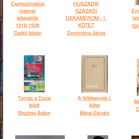
Csehszlovákiai
HUSZADIK
magyar
SZÁZADI
Em
elbesélők
DEKAMEROM - 1.
let
1918-1938
KŐTET
Gö
Darkó István
Domonkos János
Tornác a Duna
A féltékenyek I.
Mu
felett
kötet
D
Bisztray Ádám
Márai Sándor