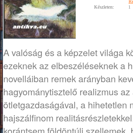
R
Készleten:
1
A ​valóság és a képzelet világa 
ezeknek az elbeszéléseknek a h
novelláiban remek arányban kev
hagyománytisztelő realizmus az
ötletgazdaságával, a hihetetlen
hajszálfinom realitásrészletekke
korántsem földöntúli szellemek,