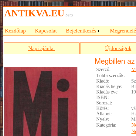
ANTIKVA.EU
béta
Kezdőlap
Kapcsolat
Bejelentkezés
Megrendelé
Napi ajánlat
Újdonságok
Megbillen az
Szerző:
Má
Többi szerzők:
Kiadó:
Sz
Kiadás helye:
Br
Kiadás éve
19
ISBN:
Sorozat:
Kötés:
vá
Állapot:
Ha
Nyelv:
M
Kategória:
No
No