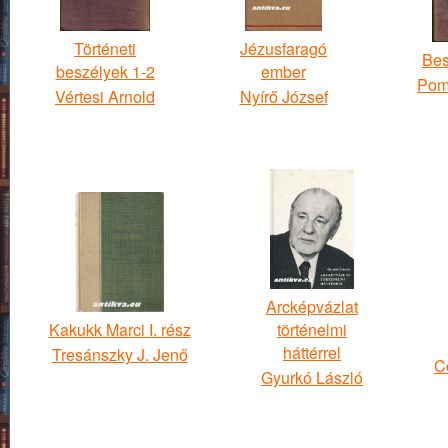
Történeti
Jézusfaragó
Bes
beszélyek 1-2
ember
Pom
Vértesi Arnold
Nyírő József
Arcképvázlat
Kakukk Marci I. rész
történelmi
háttérrel
Tresánszky J. Jenő
C
Gyurkó László