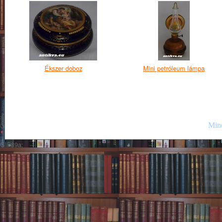
Ékszer doboz
Mini petróleum lámpa
Mind
GIF89a;