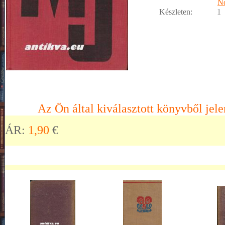
No
Készleten:
1
Az Ön által kiválasztott könyvből jele
ÁR:
1,90
€