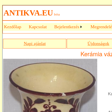
ANTIKVA.EU
béta
Kezdőlap
Kapcsolat
Bejelentkezés
Megrendelé
Napi ajánlat
Újdonságok
Kerámia vá
Ka