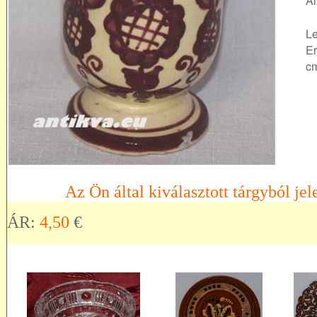
Al
Le
Er
cm
Az Ön által kiválasztott tárgyból jel
ÁR:
4,50
€