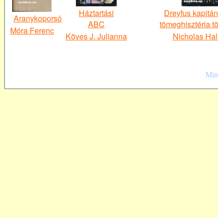
Háztartási
Dreyfus kapitá
Aranykoporsó
ABC
tömeghisztéria t
Móra Ferenc
Köves J. Julianna
Nicholas Ha
Mind