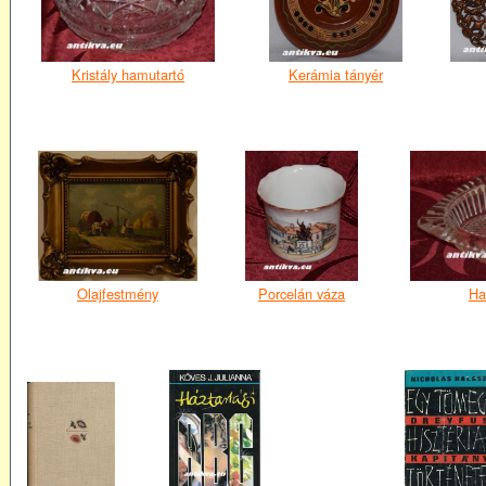
Kristály hamutartó
Kerámia tányér
Olajfestmény
Porcelán váza
Ha