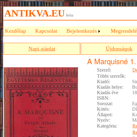
ANTIKVA.EU
béta
Kezdőlap
Kapcsolat
Bejelentkezés
Megrendelé
Napi ajánlat
Újdonságok
A Marquisné 1.
Szerző:
De
Többi szerzők:
Kiadó:
Si
Kiadás helye:
Bu
Kiadás éve
18
ISBN:
Sorozat:
Eg
Kötés:
Dí
Állapot:
Ko
Nyelv:
M
Kategória:
R
R