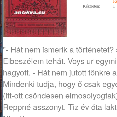
R
Készleten:
1
"- Hát nem ismerik a történetet?
Elbeszélem tehát. Voys ur egymil
hagyott. - Hát nem jutott tönkre
Mindenki tudja, hogy ő csak egyet
(itt-ott csöndesen elmosolyogtak).
Reppné asszonyt. Tiz év óta la