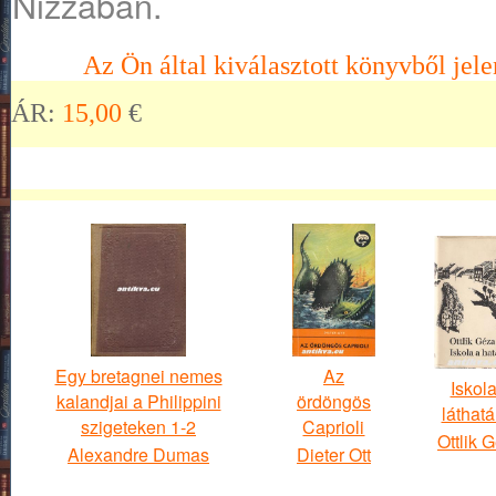
Nizzában.
Az Ön által kiválasztott könyvből jele
ÁR:
15,00
€
Egy bretagnei nemes
Az
Iskola
kalandjai a Philippini
ördöngös
láthat
szigeteken 1-2
Caprioli
Ottlik 
Alexandre Dumas
Dieter Ott