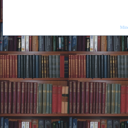
Mind
GIF89a;