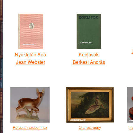
Nyakigláb Apó
Kopjások
Jean Webster
Berkesi András
Porcelán szobor - őz
Olajfestmény
F