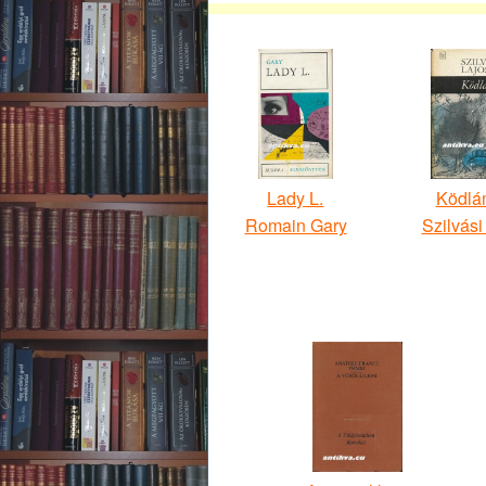
Lady L.
Ködlá
Romain Gary
Szilvási