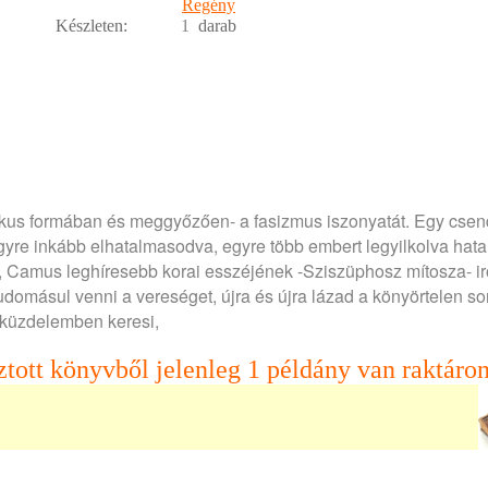
Regény
Készleten:
1
darab
likus formában és meggyőzően- a fasizmus iszonyatát. Egy cse
 egyre inkább elhatalmasodva, egyre több embert legyilkolva hat
tor, Camus leghíresebb korai esszéjének -Sziszüphosz mítosza- i
domásul venni a vereséget, újra és újra lázad a könyörtelen so
a küzdelemben keresi,
ztott könyvből jelenleg 1 példány van raktáron