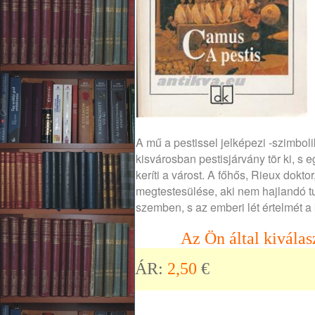
A mű a pestissel jelképezi -szimbo
kisvárosban pestisjárvány tör ki, s
keríti a várost. A főhős, Rieux dok
megtestesülése, aki nem hajlandó tu
szemben, s az emberi lét értelmét 
Az Ön által kiválas
ÁR:
2,50
€