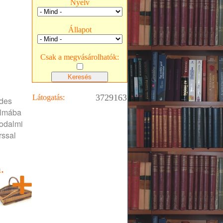
Nyelv
Állapot
Csak a megvásárolhatók:
3729163
Látogatás:
ndes
almába
rodalmi
rssal
.