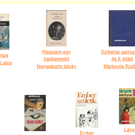
Requiem egy
Szibériai garniz
mpa
hadseregért
és II. kötet
 Lajos
Nemeskürty István
Markovits Rod
Lány
Ember