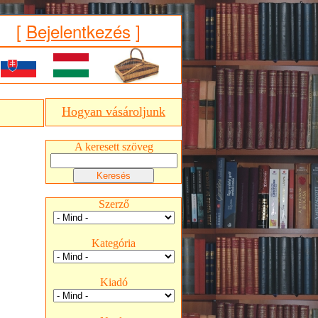
[
Bejelentkezés
]
Hogyan vásároljunk
A keresett szöveg
Szerző
Kategória
Kiadó