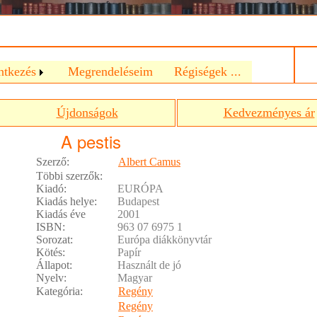
a
ntkezés
Megrendeléseim
Régiségek ...
Újdonságok
Kedvezményes ár
A pestis
Szerző:
Albert Camus
Többi szerzők:
Kiadó:
EURÓPA
Kiadás helye:
Budapest
Kiadás éve
2001
ISBN:
963 07 6975 1
Sorozat:
Európa diákkönyvtár
Kötés:
Papír
Állapot:
Használt de jó
Nyelv:
Magyar
Kategória:
Regény
Regény