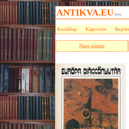
ANTIKVA.EU
bét
Kezdőlap
Kapcsolat
Bejele
Napi ajánlat