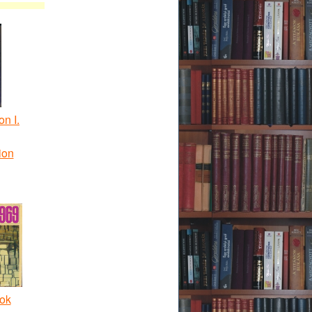
on I.
ion
ok