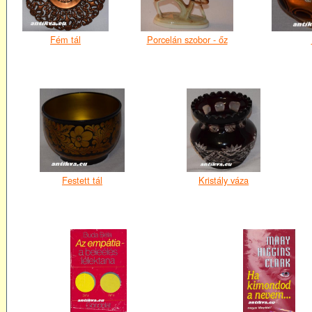
Fém tál
Porcelán szobor - őz
Festett tál
Kristály váza