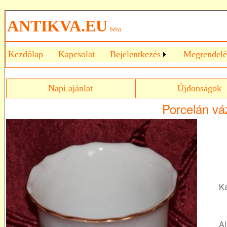
ANTIKVA.EU
béta
Kezdőlap
Kapcsolat
Bejelentkezés
Megrendelé
Napi ajánlat
Újdonságok
Porcelán vá
Ka
Al