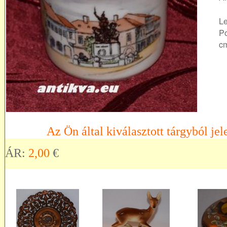
Le
Po
c
Az Ön által kiválasztott tárgyból jel
ÁR:
2,00
€