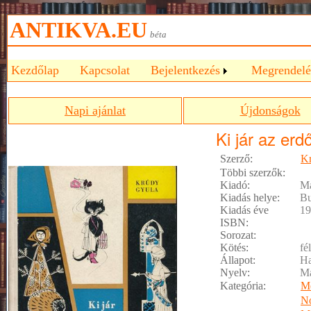
ANTIKVA.EU
béta
Kezdőlap
Kapcsolat
Bejelentkezés
Megrendelé
Napi ajánlat
Újdonságok
Ki jár az erd
Szerző:
K
Többi szerzők:
Kiadó:
Ma
Kiadás helye:
Bu
Kiadás éve
19
ISBN:
Sorozat:
Kötés:
fé
Állapot:
Ha
Nyelv:
M
Kategória:
M
No