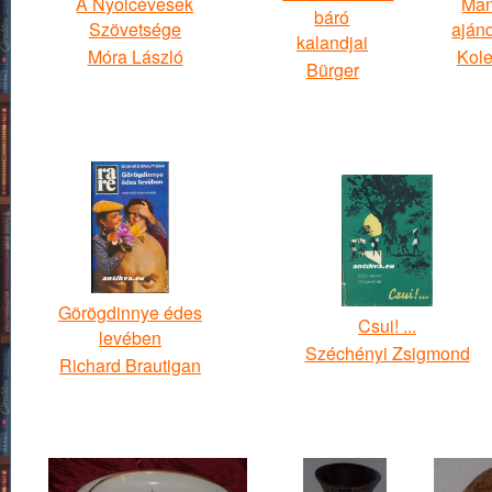
A Nyolcévesek
Man
báró
Szövetsége
aján
kalandjai
Móra László
Kole
Bürger
Görögdinnye édes
Csui! ...
levében
Széchényi Zsigmond
Richard Brautigan