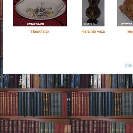
Hamutartó
Kerámia váza
Teng
Mind
GIF89a;