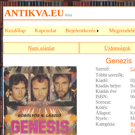
ANTIKVA.EU
béta
Kezdőlap
Kapcsolat
Bejelentkezés
Megrendelé
Napi ajánlat
Újdonságok
Genezis
Szerző:
Gö
Többi szerzők:
Kiadó:
If
Kiadás helye:
Bu
Kiadás éve
19
ISBN:
96
Sorozat:
Kötés:
Pa
Állapot:
Kö
Nyelv:
M
Kategória:
R
Z