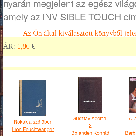
nyarán megjelent az egész vilá
amely az INVISIBLE TOUCH címe
Az Ön által kiválasztott könyvből jele
ÁR:
1,80
€
Gusztáv Adolf 1-
A l
Rókák a szőlőben
3
Lion Feuchtwanger
Bolanden Konrád
Barb