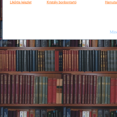
Likőrös készlet
Kristály bonbontartó
Hamuta
Mind
GIF89a;