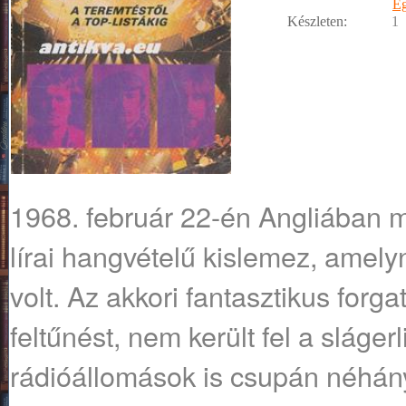
E
Készleten:
1
1968. február 22-én Angliában 
lírai hangvételű kislemez, amely
volt. Az akkori fantasztikus forg
feltűnést, nem került fel a slágerl
rádióállomások is csupán néhány