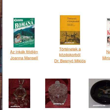
Történetek a
Az inkák földjén
N
középkorból
Joanna Mansell
Miri
Dr. Besnyó Miklós