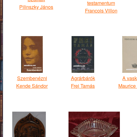
testamentum
Pilinszky János
Francois Villon
Szembenézni
Agrárbárók
A vask
Kende Sándor
Frei Tamás
Maurice