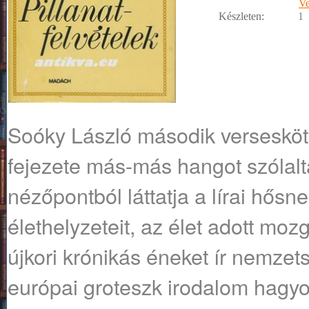
Ve
Készleten:
1
Soóky László második verseskö
fejezete más-más hangot szólal
nézőpontból láttatja a lírai hős
élethelyzeteit, az élet adott moz
újkori krónikás éneket ír nemzet
európai groteszk irodalom hagyo