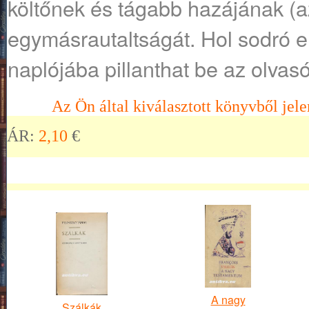
költőnek és tágabb hazájának (az
egymásrautaltságát. Hol sodró er
naplójába pillanthat be az olvasó
Az Ön által kiválasztott könyvből jele
ÁR:
2,10
€
A nagy
Szálkák