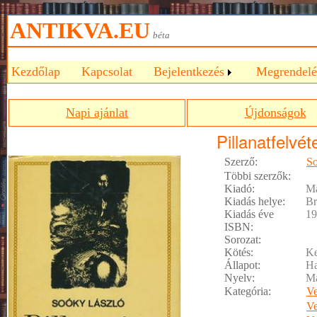
ANTIKVA.EU
béta
Kezdőlap
Kapcsolat
Bejelentkezés
Megrendelé
Napi ajánlat
Újdonságok
Pillanatfelvét
Szerző:
So
Többi szerzők:
Kiadó:
M
Kiadás helye:
Br
Kiadás éve
19
ISBN:
Sorozat:
Kötés:
Ke
Állapot:
Ha
Nyelv:
M
Kategória:
Ve
Ve