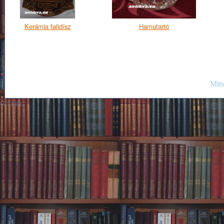
Kerámia falidísz
Hamutartó
Mind
GIF89a;