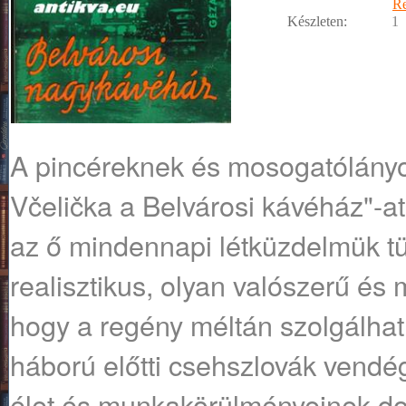
R
Készleten:
1
A pincéreknek és mosogatólányo
Včelička a Belvárosi kávéház"-at
az ő mindennapi létküzdelmük t
realisztikus, olyan valószerű é
hogy a regény méltán szolgálhat
háború előtti csehszlovák vendégl
élet és munkakörülményeinek d