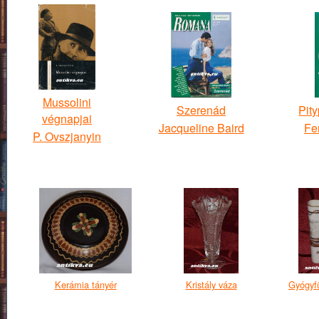
Mussolini
Szerenád
Pit
végnapjai
Jacqueline Baird
Fe
P. Ovszjanyin
Kerámia tányér
Kristály váza
Gyógyfü