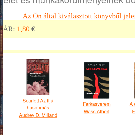
Az Ön által kiválasztott könyvből jele
ÁR:
1,80
€
Scarlett Az ifjú
Farkasverem
A 
hasonmás
Wass Albert
F
Audrey D. Milland