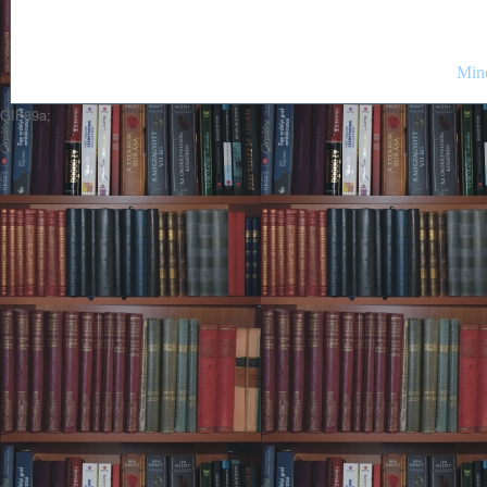
Mind
GIF89a;