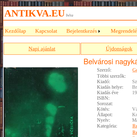
ANTIKVA.EU
béta
Kezdőlap
Kapcsolat
Bejelentkezés
Megrendelé
Napi ajánlat
Újdonságok
Belvárosi nagyk
Szerző:
Gé
Többi szerzők:
Kiadó:
Sz
Kiadás helye:
Br
Kiadás éve
19
ISBN:
Sorozat:
Kötés:
Vá
Állapot:
Ko
Nyelv:
M
Kategória:
R
R