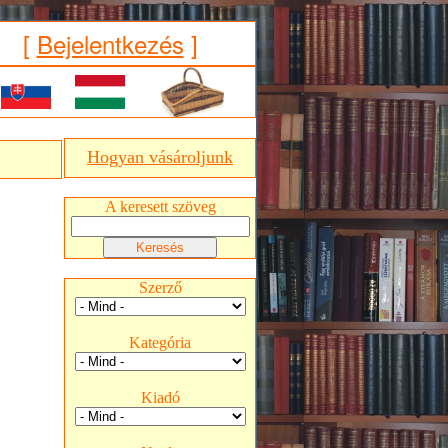
[
Bejelentkezés
]
Hogyan vásároljunk
A keresett szöveg
Szerző
Kategória
Kiadó