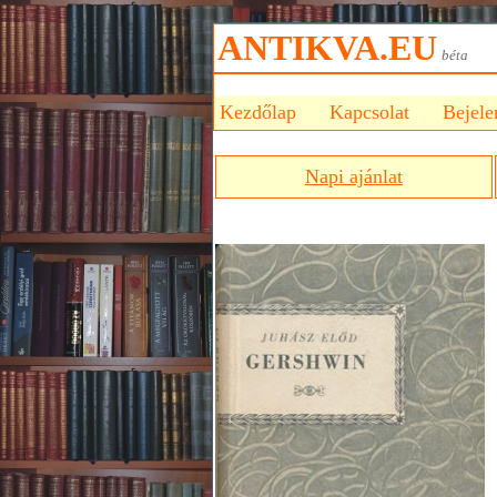
ANTIKVA.EU
bét
Kezdőlap
Kapcsolat
Bejele
Napi ajánlat