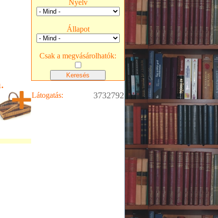
Nyelv
Állapot
Csak a megvásárolhatók:
.
3732792
Látogatás: