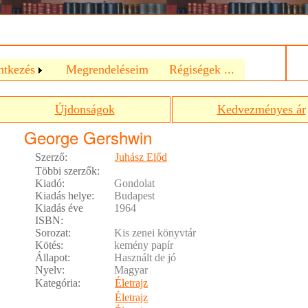
a
ntkezés
Megrendeléseim
Régiségek ...
Újdonságok
Kedvezményes ár
George Gershwin
Szerző:
Juhász Előd
Többi szerzők:
Kiadó:
Gondolat
Kiadás helye:
Budapest
Kiadás éve
1964
ISBN:
Sorozat:
Kis zenei könyvtár
Kötés:
kemény papír
Állapot:
Használt de jó
Nyelv:
Magyar
Kategória:
Életrajz
Életrajz