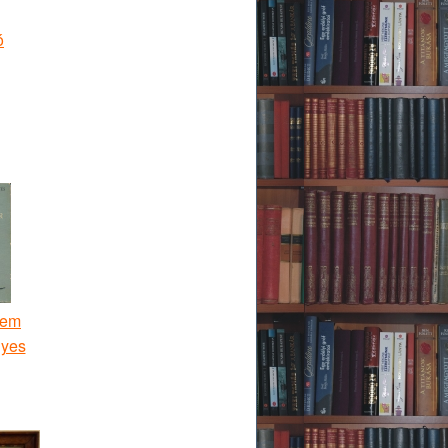
ó
rem
gyes