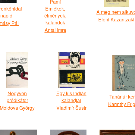
Pami
ronkőhidai
Emlékek,
A meg nem alkuv
napló
élmények,
Eleni Kazantzaki
kalandok
másy Pál
Antal Imre
Negyven
Egy kis indián
Tanár úr ké
prédikátor
kalandjai
Karinthy Fri
Moldova György
Vladimír Šustr