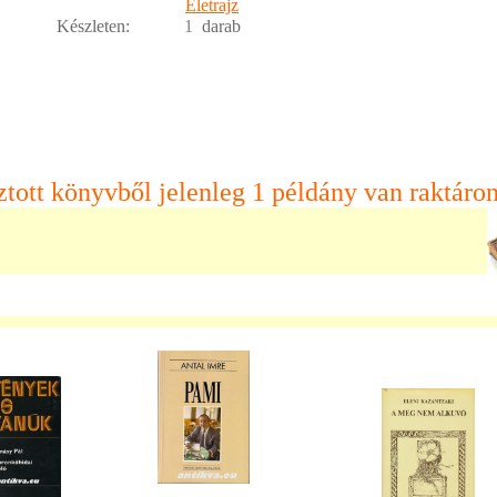
Életrajz
Készleten:
1
darab
ztott könyvből jelenleg 1 példány van raktáron