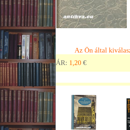
Az Ön által kiválas
ÁR:
1,20
€