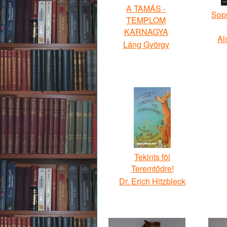
A TAMÁS -
Sop
TEMPLOM
KARNAGYA
Al
Láng György
Tekints föl
Teremtődre!
Dr. Erich Hitzbleck