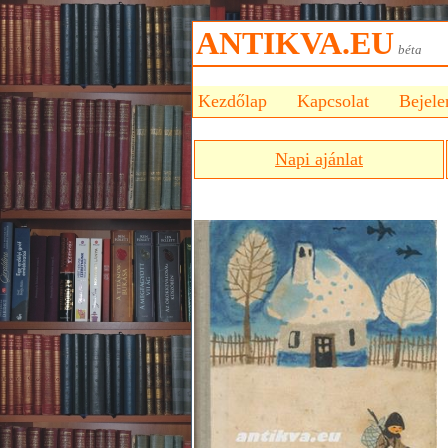
ANTIKVA.EU
bét
Kezdőlap
Kapcsolat
Bejele
Napi ajánlat