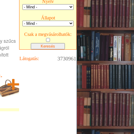
Nyelv
Állapot
Csak a megvásárolhatók:
ny szűcs
ágról
tott
3730961
Látogatás:
.