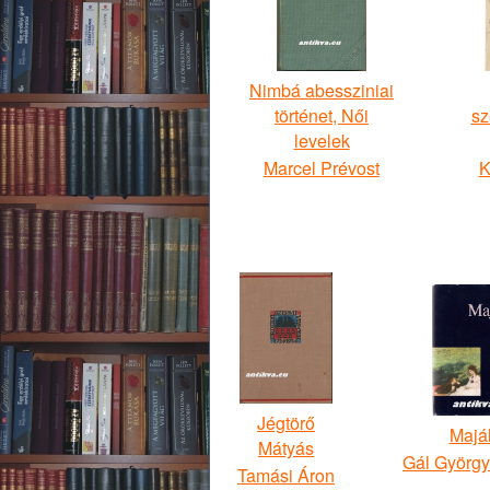
Nimbá abessziniai
történet, Női
sz
levelek
Marcel Prévost
K
Jégtörő
Majál
Mátyás
Gál György
Tamási Áron