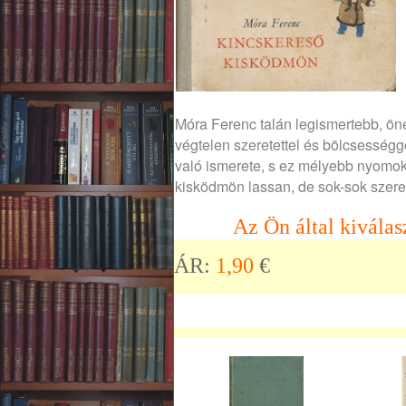
Móra Ferenc talán legismertebb, öné
végtelen szeretettel és bölcsességge
való ismerete, s ez mélyebb nyomoka
kisködmön lassan, de sok-sok szeret
Az Ön által kiválas
ÁR:
1,90
€