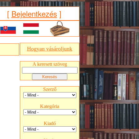
[
Bejelentkezés
]
Hogyan vásároljunk
A keresett szöveg
Szerző
Kategória
Kiadó