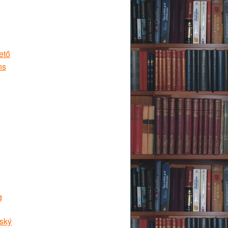
ető
ns
g
ský