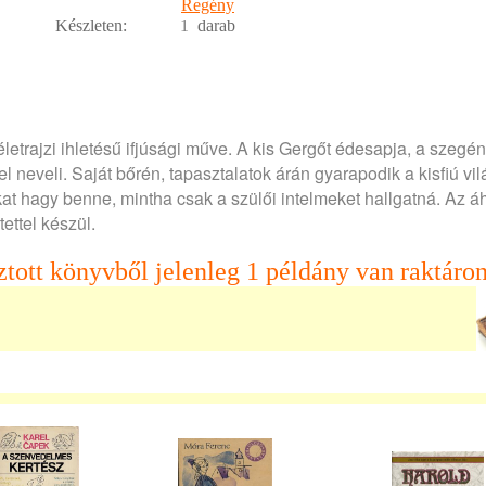
Regény
Készleten:
1
darab
letrajzi ihletésű ifjúsági műve. A kis Gergőt édesapja, a szegé
l neveli. Saját bőrén, tapasztalatok árán gyarapodik a kisfiú vil
t hagy benne, mintha csak a szülői intelmeket hallgatná. Az áhí
ettel készül.
ztott könyvből jelenleg 1 példány van raktáron