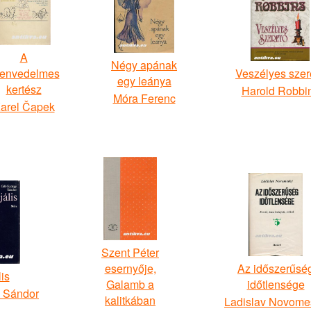
A
Négy apának
envedelmes
Veszélyes szer
egy leánya
kertész
Harold Robbi
Móra Ferenc
arel Čapek
Szent Péter
esernyője,
Az időszerűsé
is
Galamb a
időtlensége
 Sándor
kalitkában
Ladislav Novome