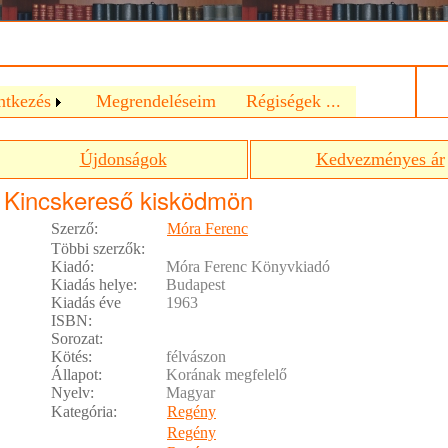
a
ntkezés
Megrendeléseim
Régiségek ...
Újdonságok
Kedvezményes ár
Kincskereső kisködmön
Szerző:
Móra Ferenc
Többi szerzők:
Kiadó:
Móra Ferenc Könyvkiadó
Kiadás helye:
Budapest
Kiadás éve
1963
ISBN:
Sorozat:
Kötés:
félvászon
Állapot:
Korának megfelelő
Nyelv:
Magyar
Kategória:
Regény
Regény