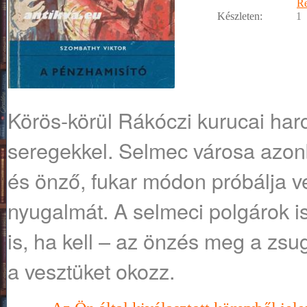
R
Készleten:
1
Körös-körül Rákóczi kurucai har
seregekkel. Selmec városa azon
és önző, fukar módon próbálja vé
nyugalmát. A selmeci polgárok is 
is, ha kell – az önzés meg a z
a vesztüket okozz.