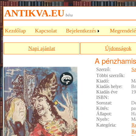
ANTIKVA.EU
béta
Kezdőlap
Kapcsolat
Bejelentkezés
Megrendelé
Napi ajánlat
Újdonságok
A pénzhamis
Szerző:
Sz
Többi szerzők:
Kiadó:
M
Kiadás helye:
Br
Kiadás éve
19
ISBN:
Sorozat:
De
Kötés:
pa
Állapot:
Ha
Nyelv:
M
Kategória:
R
R