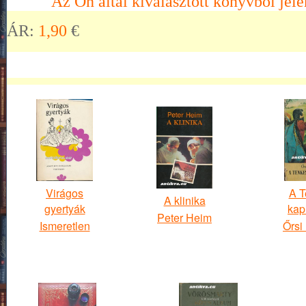
Az Ön által kiválasztott könyvből jele
ÁR:
1,90
€
Virágos
A T
A klinika
gyertyák
kap
Peter Heim
Ismeretlen
Őrsi