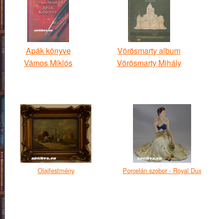
Apák könyve
Vörösmarty album
Vámos Miklós
Vörösmarty Mihály
Olajfestmény
Porcelán szobor - Royal Dux