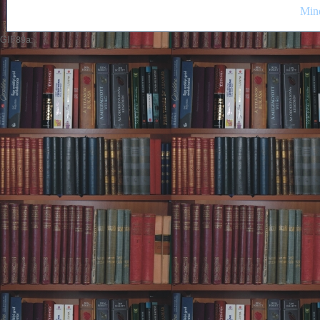
Mind
GIF89a;