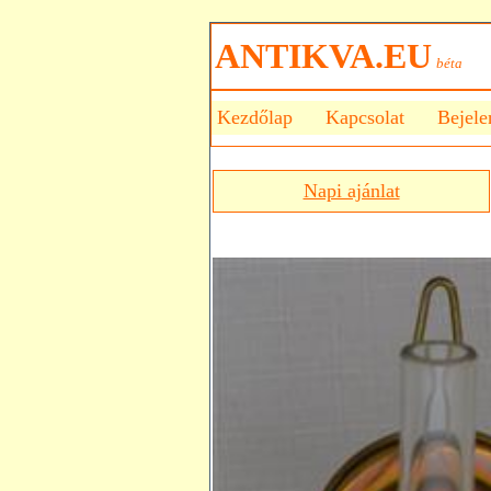
ANTIKVA.EU
béta
Kezdőlap
Kapcsolat
Bejele
Napi ajánlat