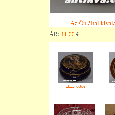
Az Ön által kivála
ÁR:
11,00
€
Ékszer doboz