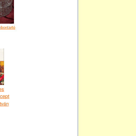
nbontartó
es
cept
tván