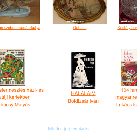
án szobor - vadászkutya
Gobelin
Kristály bo
termesztés házi- és
104 hír
HALÁLAIM
ztáji kertekben
magyar re
Boldizsár Iván
hácsy Mátyás
Lukács Is
Minden jog fenntartva