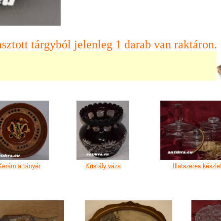
sztott tárgyból jelenleg 1 darab van raktáron.
Kerámia tányér
Kristály váza
Illatszeres készle