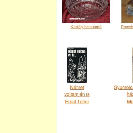
Kristály hamutartó
Porcel
Német
Gyümölcs
voltam én is
há
Ernst Toller
Mo