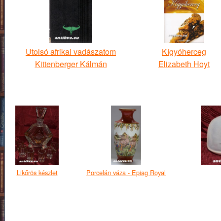
Utolsó afrikai vadászatom
Kígyóherceg
Kittenberger Kálmán
Elizabeth Hoyt
Likőrös készlet
Porcelán váza - Epiag Royal