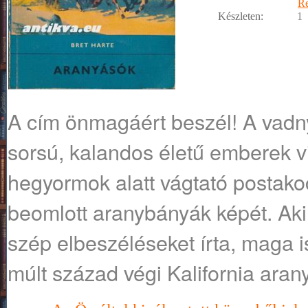
R
Készleten:
1
A cím önmagáért beszél! A vadny
sorsú, kalandos életű emberek vi
hegyormok alatt vágtató postakocs
beomlott aranybányák képét. Aki
szép elbeszéléseket írta, maga is 
múlt század végi Kalifornia arany