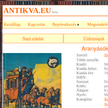
ANTIKVA.EU
béta
Kezdőlap
Kapcsolat
Bejelentkezés
Megrendelé
Napi ajánlat
Újdonságok
Aranyásó
Szerző:
Br
Többi szerzők:
Kiadó:
Mó
Kiadás helye:
Bu
Kiadás éve
19
ISBN:
Sorozat:
De
Kötés:
pa
Állapot:
Ko
Nyelv:
M
Kategória:
R
R