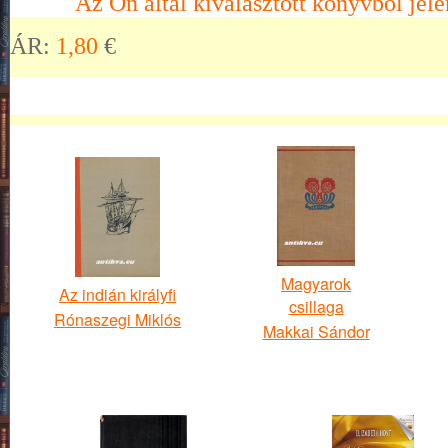
Az Ön által kiválasztott könyvből jele
ÁR:
1,80
€
Magyarok
Az indián királyfi
csillaga
Rónaszegi Miklós
Makkai Sándor