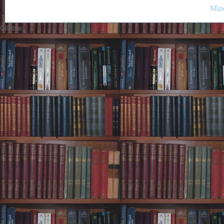
Mind
GIF89a;