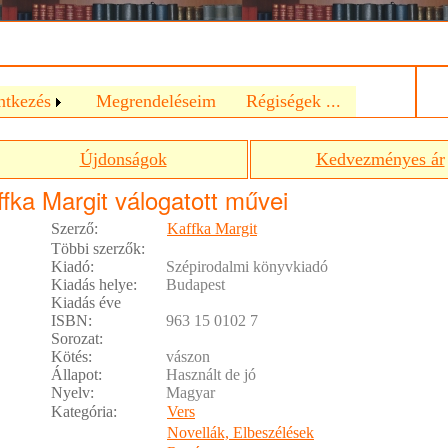
a
ntkezés
Megrendeléseim
Régiségek ...
Újdonságok
Kedvezményes ár
fka Margit válogatott művei
Szerző:
Kaffka Margit
Többi szerzők:
Kiadó:
Szépirodalmi könyvkiadó
Kiadás helye:
Budapest
Kiadás éve
ISBN:
963 15 0102 7
Sorozat:
Kötés:
vászon
Állapot:
Használt de jó
Nyelv:
Magyar
Kategória:
Vers
Novellák, Elbeszélések