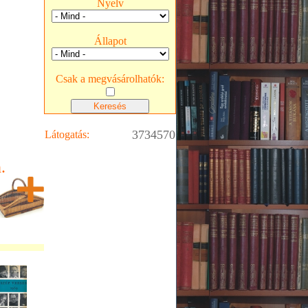
Nyelv
Állapot
Csak a megvásárolhatók:
3734570
Látogatás:
.