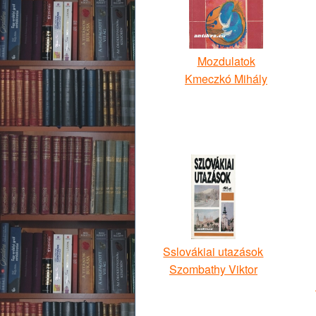
Mozdulatok
Kmeczkó Mihály
Sslovákiai utazások
Szombathy Viktor