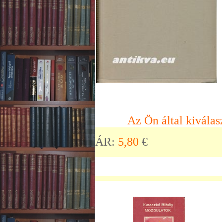
Az Ön által kiválas
ÁR:
5,80
€