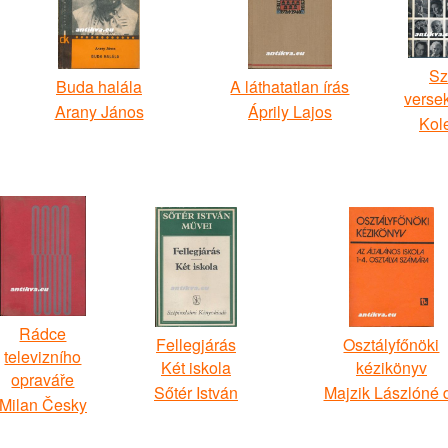
Sz
Buda halála
A láthatatlan írás
verse
Arany János
Áprily Lajos
Kole
Rádce
Fellegjárás
Osztályfőnöki
televizního
Két iskola
kézikönyv
opraváře
Sőtér István
Majzik Lászlóné d
Milan Česky