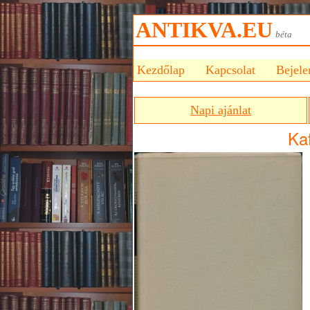
ANTIKVA.EU
bét
Kezdőlap
Kapcsolat
Bejele
Napi ajánlat
Kaf