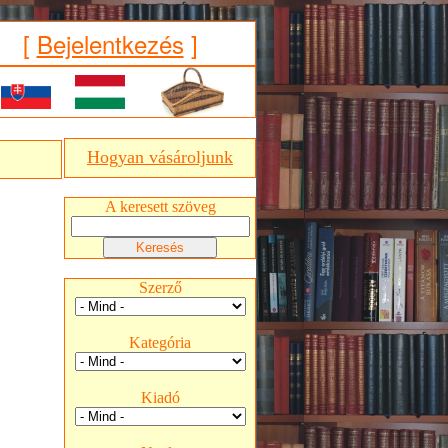
[
Bejelentkezés
]
Hogyan vásároljunk
A keresett szöveg
Szerző
Kategória
Kiadó