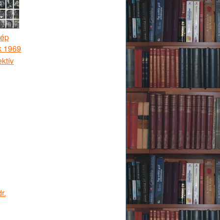
ép
k 1969
ktív
r.