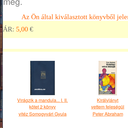
meg.
Az Ön által kiválasztott könyvből jele
ÁR:
5,00
€
Virágzik a mandula... I. II.
Királylányt
kötet 2 könyv
vettem feleségül
vitéz Somogyvári Gyula
Peter Abraham