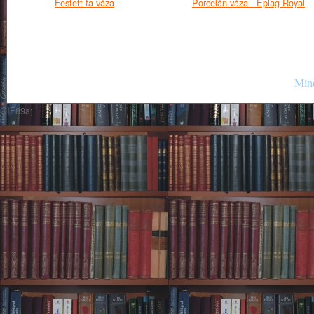
Festett fa váza
Porcelán váza - Epiag Royal
Mind
GIF89a;