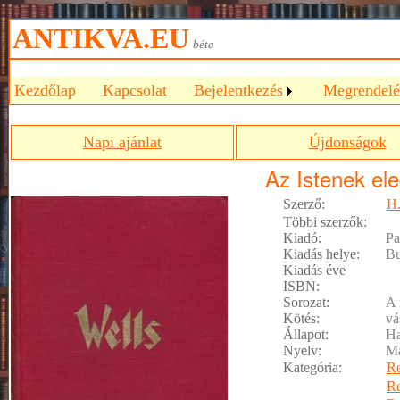
ANTIKVA.EU
béta
Kezdőlap
Kapcsolat
Bejelentkezés
Megrendelé
Napi ajánlat
Újdonságok
Az Istenek ele
Szerző:
H.
Többi szerzők:
Kiadó:
Pa
Kiadás helye:
Bu
Kiadás éve
ISBN:
Sorozat:
A 
Kötés:
vá
Állapot:
Ha
Nyelv:
M
Kategória:
R
R