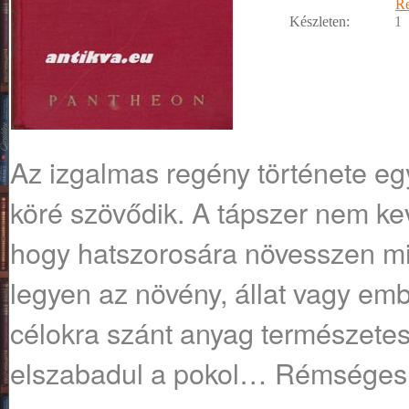
R
Készleten:
1
Az izgalmas regény története eg
köré szövődik. A tápszer nem ke
hogy hatszorosára növesszen min
legyen az növény, állat vagy embe
célokra szánt anyag természetes
elszabadul a pokol… Rémséges 