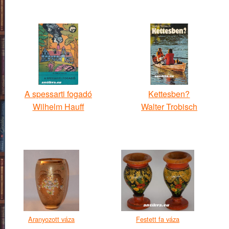
A spessarti fogadó
Kettesben?
Wilhelm Hauff
Walter Trobisch
Aranyozott váza
Festett fa váza