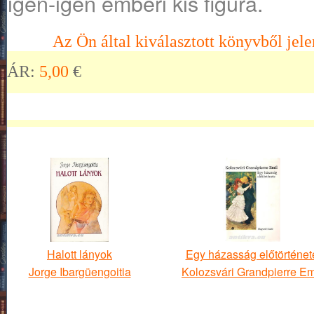
igen-igen emberi kis figura.
Az Ön által kiválasztott könyvből jele
ÁR:
5,00
€
Halott lányok
Egy házasság előtörténet
Jorge Ibargüengoitia
Kolozsvári Grandpierre Em