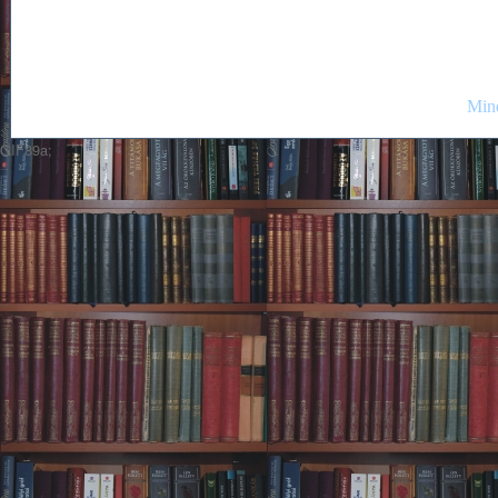
Mind
GIF89a;