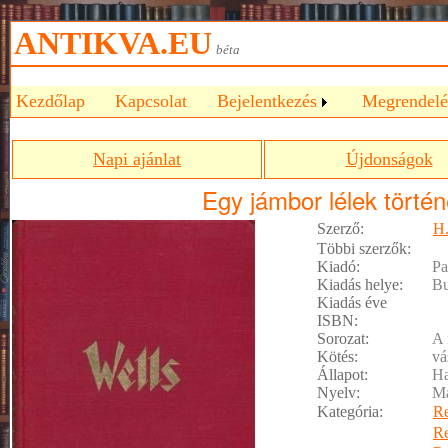
ANTIKVA.EU
béta
Kezdőlap
Kapcsolat
Bejelentkezés
Megrendelé
Napi ajánlat
Újdonságok
Egy jámbor lélek történ
Szerző:
H.
Többi szerzők:
Kiadó:
Pa
Kiadás helye:
Bu
Kiadás éve
ISBN:
Sorozat:
A 
Kötés:
vá
Állapot:
Ha
Nyelv:
M
Kategória:
R
R