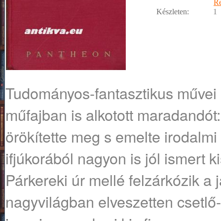
R
Készleten:
1
Tudományos-fantasztikus művei 
műfajban is alkotott maradandó
örökítette meg s emelte irodalmi
ifjúkorából nagyon is jól ismert k
Párkereki úr mellé felzárkózik a
nagyvilágban elveszetten csetlő