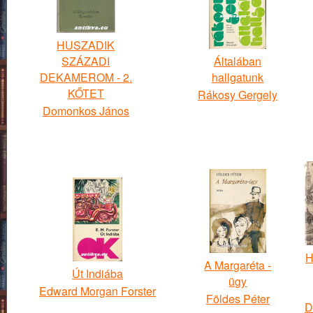
HUSZADIK
SZÁZADI
Általában
DEKAMEROM - 2.
hallgatunk
KŐTET
Rákosy Gergely
Domonkos János
H
A Margaréta -
Út Indiába
ügy
Edward Morgan Forster
Földes Péter
D