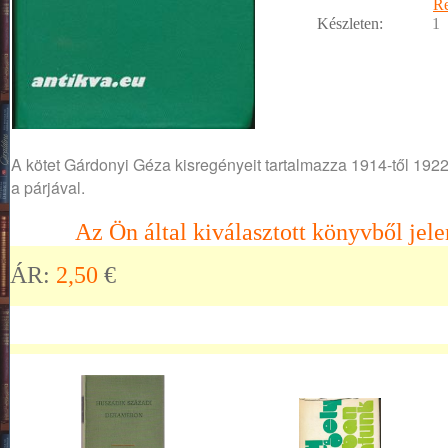
R
Készleten:
1
A kötet Gárdonyi Géza kisregényeit tartalmazza 1914-től 1922-
a párjával.
Az Ön által kiválasztott könyvből jele
ÁR:
2,50
€