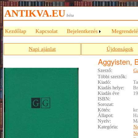
ANTIKVA.EU
béta
Kezdőlap
Kapcsolat
Bejelentkezés
Megrendelé
Napi ajánlat
Újdonságok
Aggyisten, B
Szerző:
Gá
Többi szerzők:
Kiadó:
Ta
Kiadás helye:
Br
Kiadás éve
19
ISBN:
Sorozat:
Kötés:
ke
Állapot:
Ha
Nyelv:
M
Kategória:
No
No