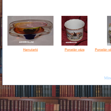
Hamutartó
Porcelán váza
Porcelán v
Mind
GIF89a;