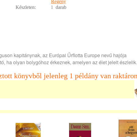
Regény
Készleten:
1
darab
guson kapitánynak, az Európai Űrflotta Europe nevű hajója
, ha olyan bolygóhoz érkeznek, amelyen az élet jeleit észleli
ztott könyvből jelenleg 1 példány van raktáron