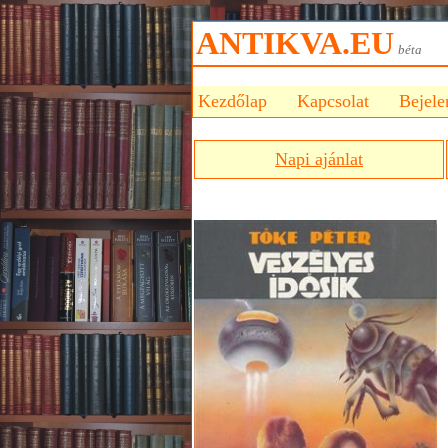
ANTIKVA.EU
bét
Kezdőlap
Kapcsolat
Bejele
Napi ajánlat