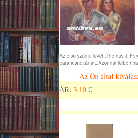
Az első számú levél „Thomas J. Fer
parancsnokának. Azonnal felbontható
Az Ön által kiválas
ÁR:
3,10
€