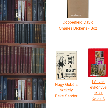
Copperfield Dávid
Charles Dickens - Boz
Lányok
Nagy Góbé a
évkönyve
székely
1971
Beke Sándor
Kolektív