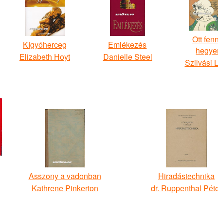
Ott fen
Kígyóherceg
Emlékezés
hegye
Elizabeth Hoyt
Danielle Steel
Szilvási 
Asszony a vadonban
Hiradástechnika
Kathrene Pinkerton
dr. Ruppenthal Pét