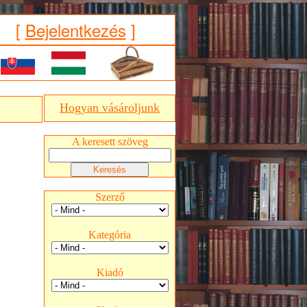
[
Bejelentkezés
]
Hogyan vásároljunk
A keresett szöveg
Szerző
Kategória
Kiadó