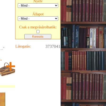
Nyelv
Állapot
Csak a megvásárolhatók:
3737041
Látogatás:
k…”
.