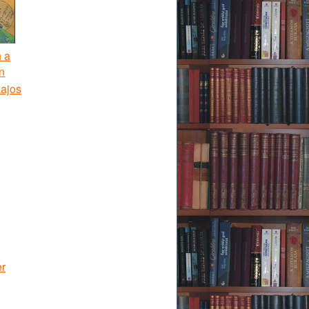
n a
n
Lajos
er