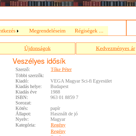
a
ntkezés
Megrendeléseim
Régiségek ...
Újdonságok
Kedvezményes ár
Veszélyes idősík
Szerző:
Tőke Péter
Többi szerzők:
Kiadó:
VEGA Magyar Sci-fi Egyesület
Kiadás helye:
Budapest
Kiadás éve
1988
ISBN:
963 01 8859 7
Sorozat:
Kötés:
papír
Állapot:
Használt de jó
Nyelv:
Magyar
Kategória:
Regény
Regény