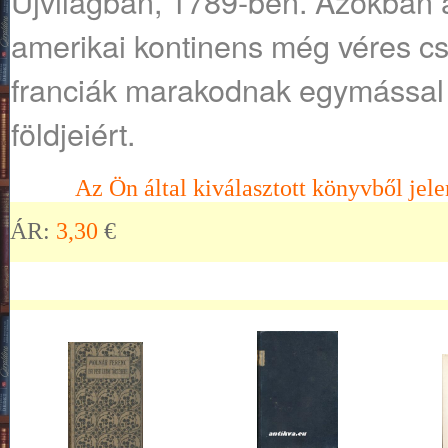
Újvilágban, 1789-ben. Azokban 
amerikai kontinens még véres cs
franciák marakodnak egymással 
földjeiért.
Az Ön által kiválasztott könyvből jele
ÁR:
3,30
€