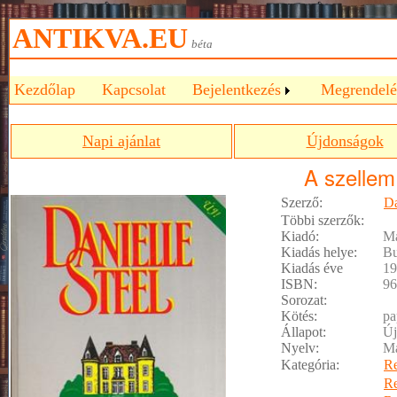
ANTIKVA.EU
béta
Kezdőlap
Kapcsolat
Bejelentkezés
Megrendelé
Napi ajánlat
Újdonságok
A szellem
Szerző:
Da
Többi szerzők:
Kiadó:
Ma
Kiadás helye:
Bu
Kiadás éve
19
ISBN:
96
Sorozat:
Kötés:
pa
Állapot:
Új
Nyelv:
M
Kategória:
R
R