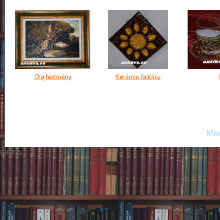
Olajfestmény
Kerámia falidísz
Mind
GIF89a;