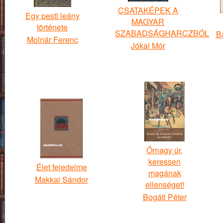
CSATAKÉPEK A
Egy pesti leány
MAGYAR
története
SZABADSÁGHARCZBÓL
B
Molnár Ferenc
Jókai Mór
Őrnagy ​úr,
keressen
Élet fejedelme
magának
Makkai Sándor
ellenséget!
Bogáti Péter