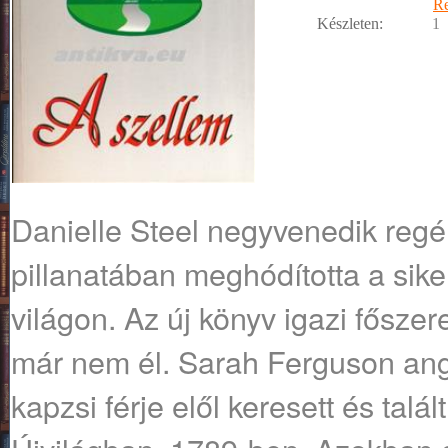
R
Készleten:
1
Danielle Steel negyvenedik reg
pillanatában meghódította a siker
világon. Az új könyv igazi főszer
már nem él. Sarah Ferguson ang
kapzsi férje elől keresett és tal