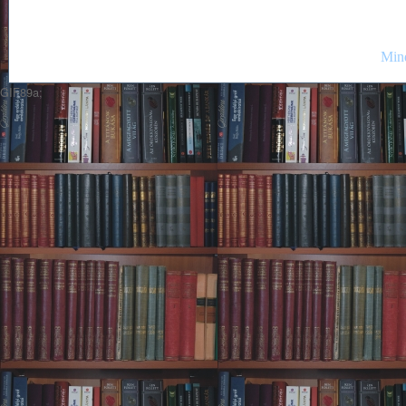
Mind
GIF89a;