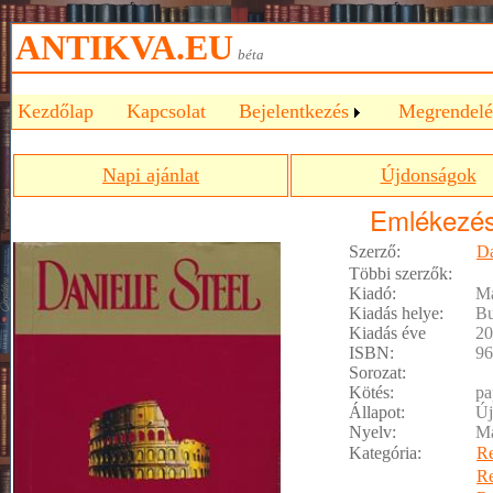
ANTIKVA.EU
béta
Kezdőlap
Kapcsolat
Bejelentkezés
Megrendelé
Napi ajánlat
Újdonságok
Emlékezé
Szerző:
Da
Többi szerzők:
Kiadó:
Ma
Kiadás helye:
Bu
Kiadás éve
20
ISBN:
96
Sorozat:
Kötés:
pa
Állapot:
Új
Nyelv:
M
Kategória:
R
R