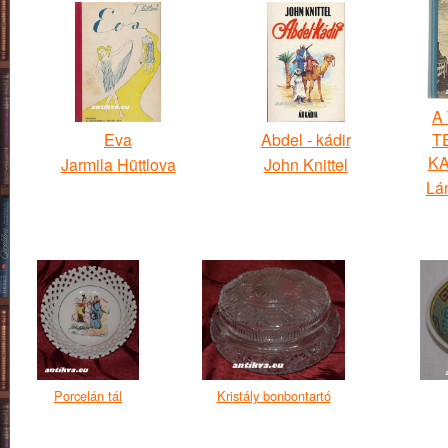
A
Eva
Abdel - kádir
T
K
Jarmila Hüttlova
John Knittel
Lá
Porcelán tál
Kristály bonbontartó