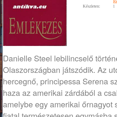
R
Készleten:
1
Danielle Steel lebilincselő törté
Olaszországban játszódik. Az ut
hercegnő, principessa Serena sz
haza az amerikai zárdából a csa
amelybe egy amerikai őrnagyot sz
fiatal természetesen egymásba s