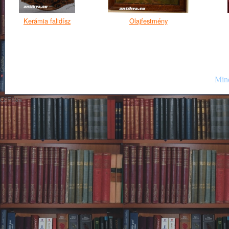
Kerámia falidísz
Olajfestmény
Mind
GIF89a;