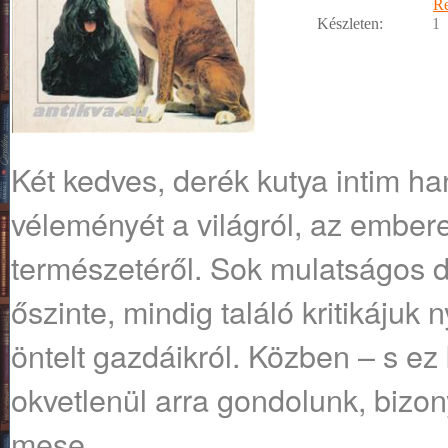
R
Készleten:
1
Két kedves, derék kutya intim han
véleményét a világról, az embere
természetéről. Sok mulatságos 
őszinte, mindig találó kritikájuk 
öntelt gazdáikról. Közben – s e
okvetlenül arra gondolunk, bizony
mese.