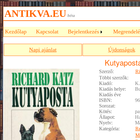
ANTIKVA.EU
béta
Kezdőlap
Kapcsolat
Bejelentkezés
Megrendelé
Napi ajánlat
Újdonságok
Kutyapost
Szerző:
Ri
Többi szerzők:
Kiadó:
K.
Kiadás helye:
Bu
Kiadás éve
ISBN:
96
Sorozat:
Kötés:
pa
Állapot:
Ha
Nyelv:
M
Kategória:
R
M