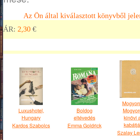
Az Ön által kiválasztott könyvből jele
ÁR:
2,30
€
Mogyor
Luxushotel,
Boldog
Mogyor
Hungary
eltévedés
kinövi 
kabátjá
Kardos Szabolcs
Emma Goldrick
Szalay Le