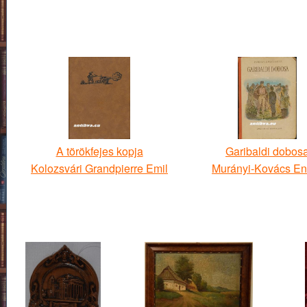
A törökfejes kopja
Garibaldi dobos
Kolozsvári Grandpierre Emil
Murányi-Kovács En