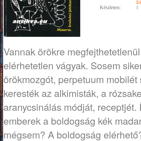
E
Készleten:
1
Vannak örökre megfejthetetlenül 
elérhetetlen vágyak. Sosem sike
örökmozgót, perpetuum mobilét s
keresték az alkimisták, a rózsak
aranycsinálás módját, receptjét. 
emberek a boldogság kék madará
mégsem? A boldogság elérhető?