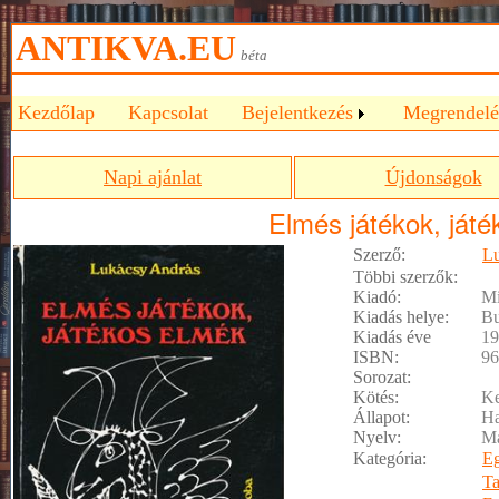
ANTIKVA.EU
béta
Kezdőlap
Kapcsolat
Bejelentkezés
Megrendelé
Napi ajánlat
Újdonságok
Elmés játékok, ját
Szerző:
Lu
Többi szerzők:
Kiadó:
Mi
Kiadás helye:
Bu
Kiadás éve
19
ISBN:
96
Sorozat:
Kötés:
Ke
Állapot:
Ha
Nyelv:
M
Kategória:
E
T