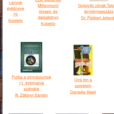
Lányok
Millenniumi
Gyógyító zónák Tal
évkönyve
olvasó- és
tenyérmasszázs
70
daloskönyv
Dr. Palágyi Jolan
Kolektív
Kolektív
Fizika a gimnáziumok
Újra jön a
11. évfolyama
szerelem
számára
Danielle Steel
Ifj. Zátonyi Sándor