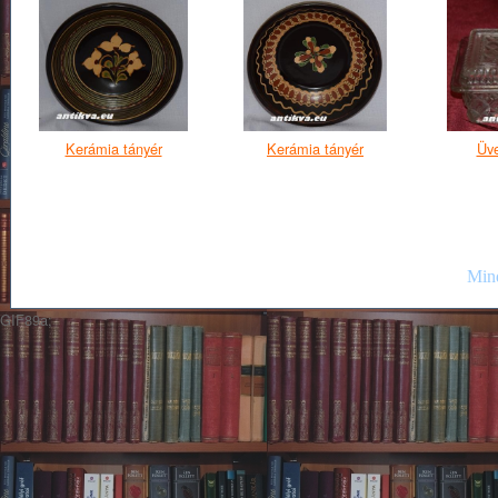
Kerámia tányér
Kerámia tányér
Üve
Mind
GIF89a;