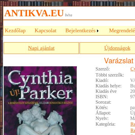
ANTIKVA.EU
béta
Kezdőlap
Kapcsolat
Bejelentkezés
Megrendelé
Napi ajánlat
Újdonságok
Varázslat
Szerző:
Cy
Többi szerzők:
Kiadó:
V
Kiadás helye:
Bu
Kiadás éve
20
ISBN:
97
Sorozat:
Kötés:
pa
Állapot:
Új
Nyelv:
M
Kategória:
R
R