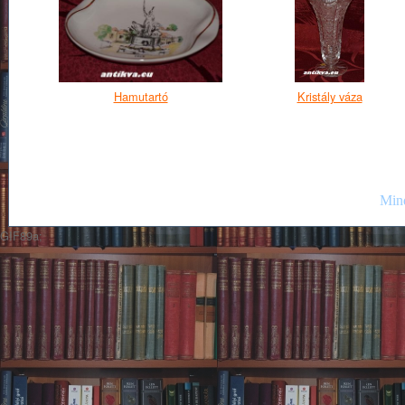
Hamutartó
Kristály váza
Mind
GIF89a;