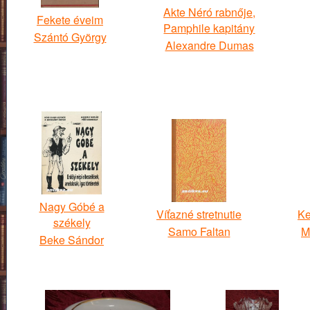
Akte Néró rabnője,
Fekete éveim
Pamphile kapitány
Szántó György
Alexandre Dumas
Nagy Góbé a
Víťazné stretnutie
Ke
székely
Samo Faltan
M
Beke Sándor