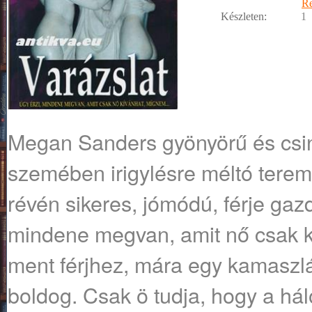
R
Készleten:
1
Megan Sanders gyönyörű és csi
szemében irigylésre méltó terem
révén sikeres, jómódú, férje ga
mindene megvan, amit nő csak k
ment férjhez, mára egy kamasz
boldog. Csak ö tudja, hogy a h