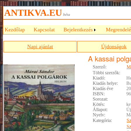
ANTIKVA.EU
béta
Kezdőlap
Kapcsolat
Bejelentkezés
Megrendelé
Napi ajánlat
Újdonságok
A kassai polg
Szerző:
Má
Többi szerzők:
Kiadó:
He
Kiadás helye:
Bu
Kiadás éve
20
ISBN:
96
Sorozat:
Kötés:
ke
Állapot:
Új
Nyelv:
M
Kategória:
S
S