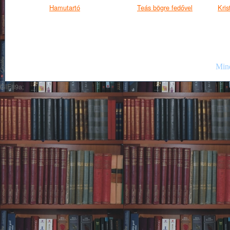
Hamutartó
Teás bögre fedővel
Kris
Mind
GIF89a;