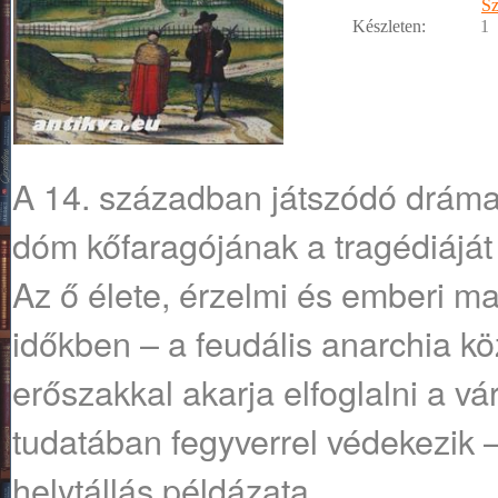
S
Készleten:
1
A 14. században játszódó dráma
dóm kőfaragójának a tragédiáját 
Az ő élete, érzelmi és emberi ma
időkben – a feudális anarchia k
erőszakkal akarja elfoglalni a v
tudatában fegyverrel védekezik –
helytállás példázata.