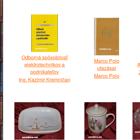
Odborná spôsobilosť
Marco Polo
elektrotechnikov a
A
utazásai
podnikateľov
Marco Polo
Ing. Kazimír Kremničan