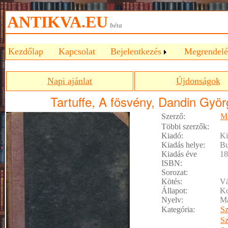
ANTIKVA.EU
béta
Kezdőlap
Kapcsolat
Bejelentkezés
Megrendelé
Napi ajánlat
Újdonságok
Tartuffe, A fösvény, Dandin Györg
Szerző:
Mo
Többi szerzők:
Kiadó:
Ki
Kiadás helye:
Bu
Kiadás éve
18
ISBN:
Sorozat:
Kötés:
Vá
Állapot:
Ko
Nyelv:
M
Kategória:
S
S