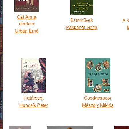
Gál Anna
Színművek
A k
diadala
Páskándi Géza
Urbán Ernő
Határeset
Csodacsupor
Huncsík Péter
Mészöly Miklós