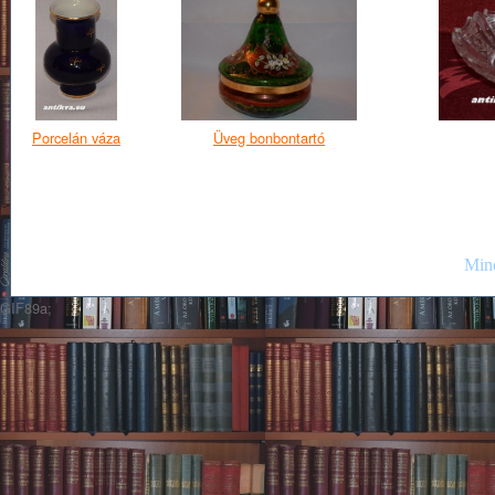
Porcelán váza
Üveg bonbontartó
Mind
GIF89a;