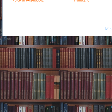
Porcelán ékszerdoboz
Hamutartó
Mind
GIF89a;