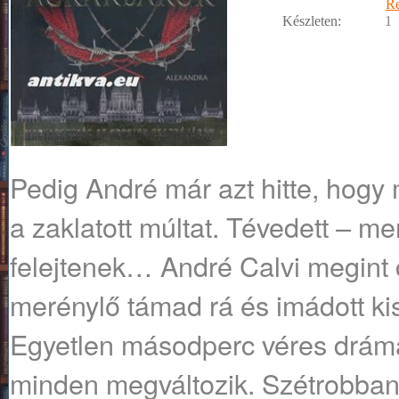
R
Készleten:
1
Pedig André már azt hitte, hogy
a zaklatott múltat. Tévedett – m
felejtenek… André Calvi megint c
merénylő támad rá és imádott kis
Egyetlen másodperc véres drámáj
minden megváltozik. Szétrobban 