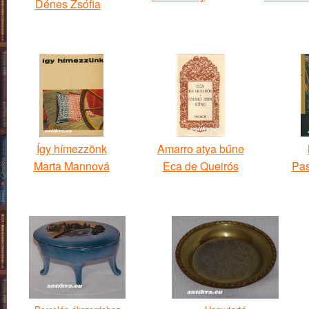
Dénes Zsófia
Így hímezzönk
Amarro atya bűne
Marta Mannová
Eca de Queirós
Pas