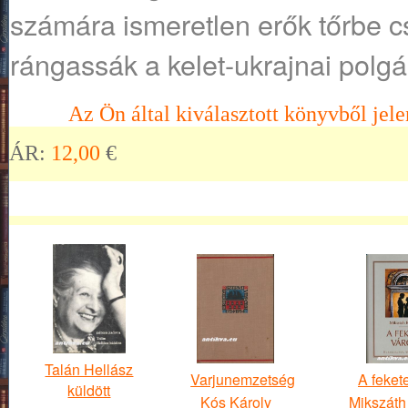
számára ismeretlen erők tőrbe cs
rángassák a kelet-ukrajnai pol
Az Ön által kiválasztott könyvből jele
ÁR:
12,00
€
Talán Hellász
Varjunemzetség
A feket
küldött
Kós Károly
Mikszáth