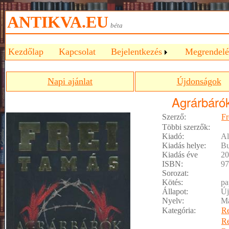
ANTIKVA.EU
béta
Kezdőlap
Kapcsolat
Bejelentkezés
Megrendelé
Napi ajánlat
Újdonságok
Agrárbáró
Szerző:
Fr
Többi szerzők:
Kiadó:
Al
Kiadás helye:
Bu
Kiadás éve
20
ISBN:
97
Sorozat:
Kötés:
pa
Állapot:
Új
Nyelv:
M
Kategória:
R
R