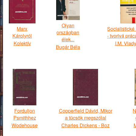
Olyan
Marx
Socialistické
országban
Károlyról
- tvorivá prá
élek...
Kolektív
I.M. Vlad
Bugár Béla
Forduljon
Copperfield Dávid, Mikor
N
Psmithhez
a tücsök megszólal
Wodehouse
Charles Dickens - Boz