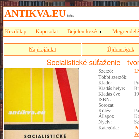
ANTIKVA.EU
béta
Kezdőlap
Kapcsolat
Bejelentkezés
Megrendelé
Napi ajánlat
Újdonságok
Socialistické súťaženie - tvo
Szerző:
I.
Többi szerzők:
Kiadó:
Pr
Kiadás helye:
Br
Kiadás éve
19
ISBN:
Sorozat:
Kötés:
Pa
Állapot:
Ko
Nyelv:
Sz
Kategória:
Po
Po