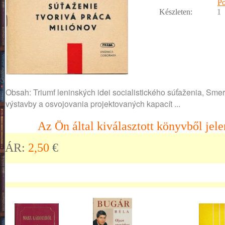
Po
Készleten:
1
Obsah: Triumf leninských idei socialistického súťaženia, Sme
výstavby a osvojovania projektovaných kapacít ...
Az Ön által kiválasztott könyvből jele
ÁR:
2,50
€