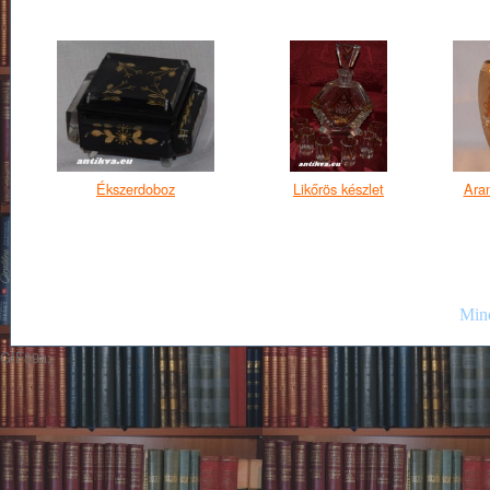
Ékszerdoboz
Likőrös készlet
Aran
Mind
GIF89a;