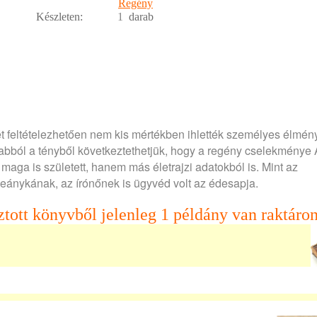
Regény
Készleten:
1
darab
jét feltételezhetően nem kis mértékben ihlették személyes élmén
abból a tényből következtethetjük, hogy a regény cselekménye
 maga is született, hanem más életrajzi adatokból is. Mint az
eánykának, az írónőnek is ügyvéd volt az édesapja.
ztott könyvből jelenleg 1 példány van raktáron