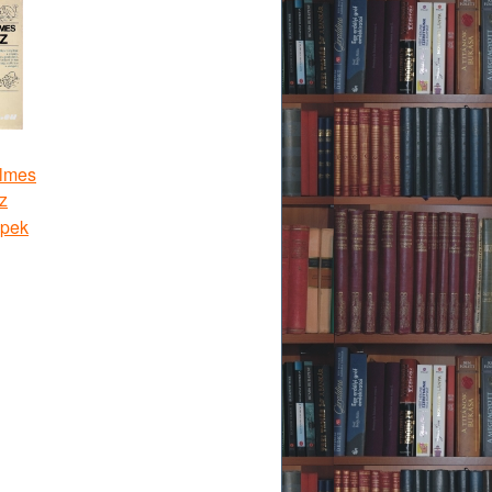
lmes
z
apek