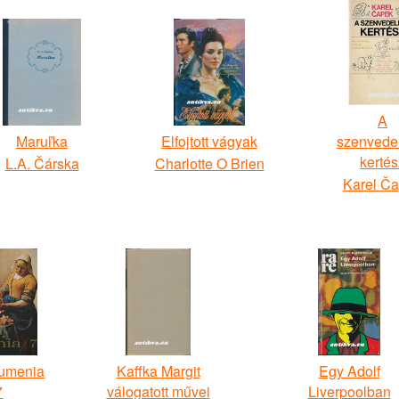
A
Maruľka
Elfojtott vágyak
szenvede
kertés
L.A. Čárska
Charlotte O Brien
Karel Č
 umenia
Kaffka Margit
Egy Adolf
7
válogatott művei
Liverpoolban