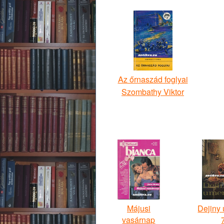
Az őrnaszád foglyai
Szombathy Viktor
Májusi
Dejiny
vasárnap