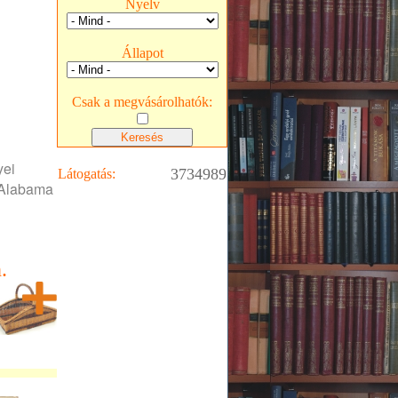
Nyelv
Állapot
Csak a megvásárolhatók:
yei
3734989
Látogatás:
 Alabama
.