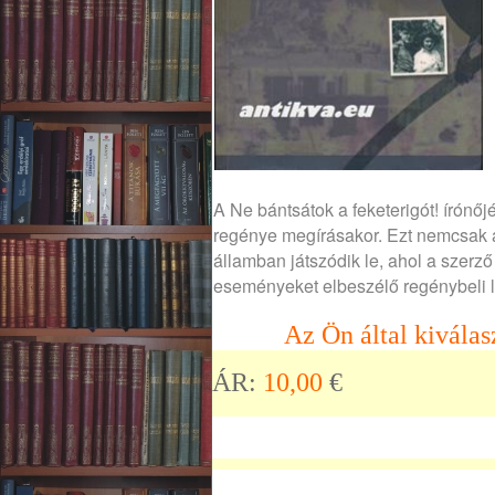
A Ne bántsátok a feketerigót! írónő
regénye megírásakor. Ezt nemcsak 
államban játszódik le, ahol a szerző
eseményeket elbeszélő regénybeli l
Az Ön által kiválas
ÁR:
10,00
€