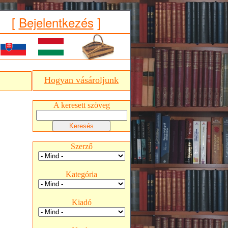
[
Bejelentkezés
]
Hogyan vásároljunk
A keresett szöveg
Szerző
Kategória
Kiadó