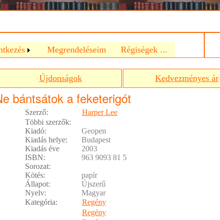
a
ntkezés
Megrendeléseim
Régiségek ...
Újdonságok
Kedvezményes ár
e bántsátok a feketerigót
Szerző:
Harper Lee
Többi szerzők:
Kiadó:
Geopen
Kiadás helye:
Budapest
Kiadás éve
2003
ISBN:
963 9093 81 5
Sorozat:
Kötés:
papír
Állapot:
Újszerű
Nyelv:
Magyar
Kategória:
Regény
Regény