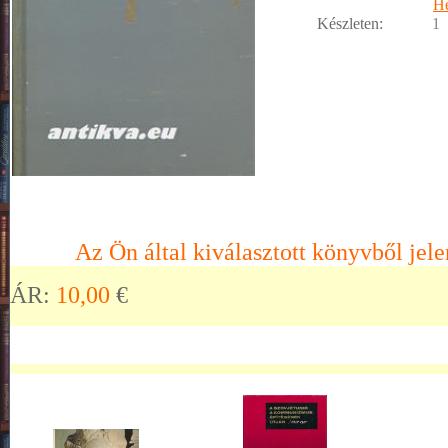
He
Készleten:
1
Az Ön által kiválasztott könyvből jele
ÁR:
10,00
€