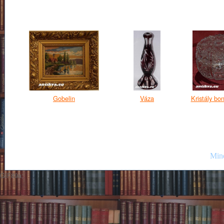
Gobelin
Váza
Kristály bo
Mind
GIF89a;