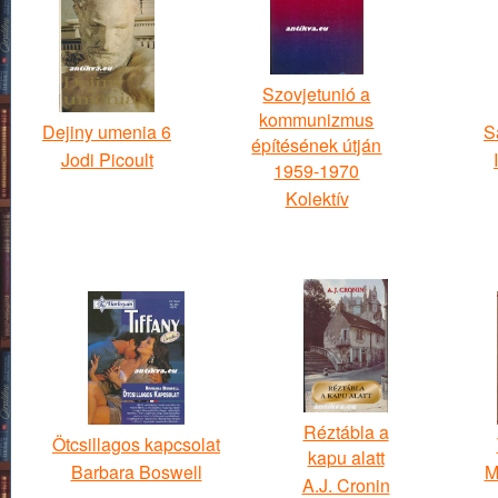
Szovjetunió a
kommunizmus
Dejiny umenia 6
S
építésének útján
Jodi Picoult
1959-1970
Kolektív
Réztábla a
Ötcsillagos kapcsolat
kapu alatt
Barbara Boswell
M
A.J. Cronin