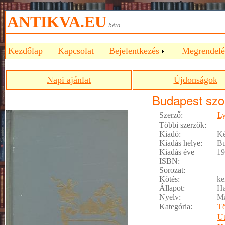
ANTIKVA.EU
béta
Kezdőlap
Kapcsolat
Bejelentkezés
Megrendelé
Napi ajánlat
Újdonságok
Budapest szo
Szerző:
Ly
Többi szerzők:
Kiadó:
Ké
Kiadás helye:
Bu
Kiadás éve
19
ISBN:
Sorozat:
Kötés:
ke
Állapot:
Ha
Nyelv:
M
Kategória:
Tö
Ut